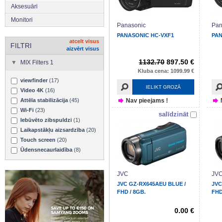
Aksesuāri
Monitori
Panasonic
Pan
PANASONIC HC-VXF1
PAN
atcelt visus
FILTRI
aizvērt visus
1132.70
897.50 €
MIX Filters 1
Kluba cena: 1099.99 €
viewfinder
(17)
IELIKT GROZĀ
Video 4K
(16)
Nav pieejams !
Attēla stabilizācija
(45)
Wi-Fi
(23)
salīdzināt
Iebūvēto zibspuldzi
(1)
Laikapstākļu aizsardzība
(20)
Touch screen
(20)
Ūdensnecaurlaidība
(8)
JVC
JV
JVC GZ-RX645AEU BLUE /
JVC
FHD / 8GB.
FHD
0.00 €