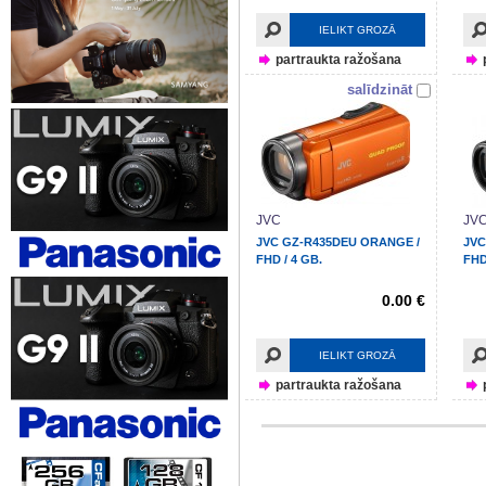
IELIKT GROZĀ
partraukta ražošana
salīdzināt
JVC
JV
JVC GZ-R435DEU ORANGE /
JVC
FHD / 4 GB.
FHD
0.00 €
IELIKT GROZĀ
partraukta ražošana