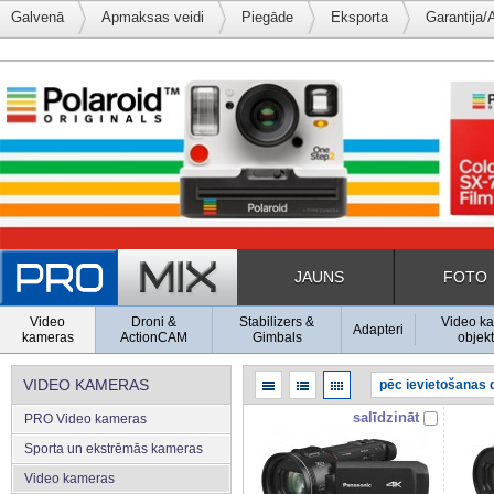
Galvenā
Apmaksas veidi
Piegāde
Eksporta
Garantija/
JAUNS
FOTO
Video
Droni &
Stabilizers &
Video k
Adapteri
kameras
ActionCAM
Gimbals
objekt
VIDEO KAMERAS
salīdzināt
PRO Video kameras
Sporta un ekstrēmās kameras
Video kameras