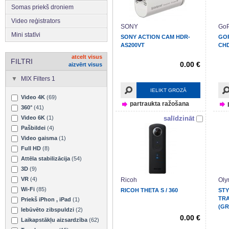
Somas priekš droniem
Video reģistrators
SONY
GoP
Mini statīvi
SONY ACTION CAM HDR-
GOP
AS200VT
CHD
atcelt visus
FILTRI
0.00 €
aizvērt visus
MIX Filters 1
IELIKT GROZĀ
Video 4K
(69)
partraukta ražošana
360°
(41)
Video 6K
(1)
salīdzināt
Pašbildei
(4)
Video gaisma
(1)
Full HD
(8)
Attēla stabilizācija
(54)
3D
(9)
VR
(4)
Ricoh
Oly
Wi-Fi
(85)
RICOH THETA S / 360
STY
TR
Priekš iPhon , iPad
(1)
(GR
Iebūvēto zibspuldzi
(2)
0.00 €
Laikapstākļu aizsardzība
(62)