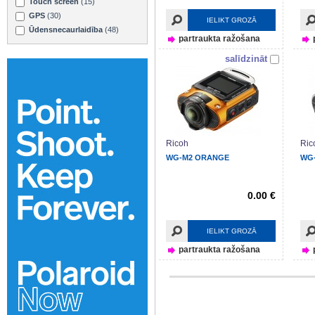
Touch screen
(15)
GPS
(30)
IELIKT GROZĀ
Ūdensnecaurlaidība
(48)
partraukta ražošana
salīdzināt
Ricoh
Ric
WG-M2 ORANGE
WG-
0.00 €
IELIKT GROZĀ
partraukta ražošana