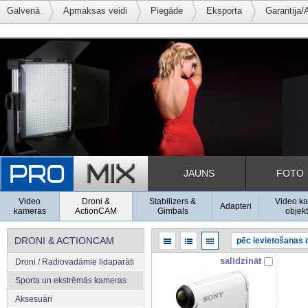
Galvenā
Apmaksas veidi
Piegāde
Eksporta
Garantija/
JAUNS
FOTO
Video
Droni &
Stabilizers &
Video k
Adapteri
kameras
ActionCAM
Gimbals
objekt
DRONI & ACTIONCAM
salīdzināt
Droni / Radiovadāmie lidaparāti
Sporta un ekstrēmās kameras
Aksesuāri