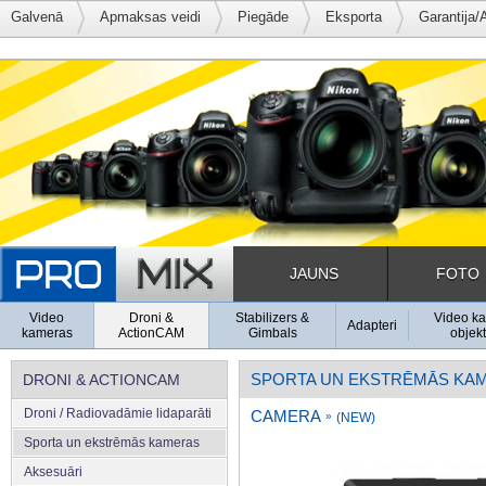
Galvenā
Apmaksas veidi
Piegāde
Eksporta
Garantija/
JAUNS
FOTO
Video
Droni &
Stabilizers &
Video k
Adapteri
kameras
ActionCAM
Gimbals
objekt
SPORTA UN EKSTRĒMĀS KA
DRONI & ACTIONCAM
Droni / Radiovadāmie lidaparāti
CAMERA
»
(NEW)
Sporta un ekstrēmās kameras
Aksesuāri