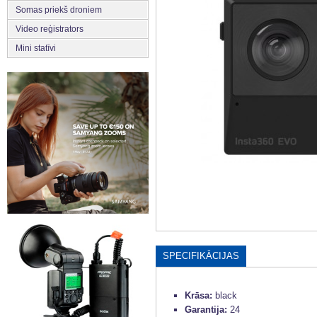
Somas priekš droniem
Video reģistrators
Mini statīvi
SPECIFIKĀCIJAS
Krāsa:
black
Garantija:
24