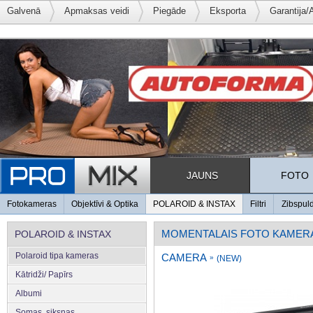
Galvenā
Apmaksas veidi
Piegāde
Eksporta
Garantija/
JAUNS
FOTO
Fotokameras
Objektīvi & Optika
POLAROID & INSTAX
Filtri
Zibspul
MOMENTALAIS FOTO KAMER
POLAROID & INSTAX
Polaroid tipa kameras
CAMERA
»
(NEW)
Kātridži/ Papīrs
Albumi
Somas, siksnas