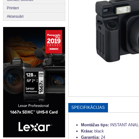
Printeri
Aksesuāri
SPECIFIKĀCIJAS
Montāžas tips:
INSTANT ANA
Krāsa:
black
Garantija:
24