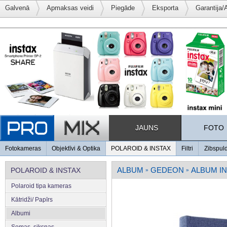
Galvenā
Apmaksas veidi
Piegāde
Eksporta
Garantija/
JAUNS
FOTO
Fotokameras
Objektīvi & Optika
POLAROID & INSTAX
Filtri
Zibspul
ALBUM
GEDEON
ALBUM IN
POLAROID & INSTAX
»
»
Polaroid tipa kameras
Kātridži/ Papīrs
Albumi
Somas, siksnas