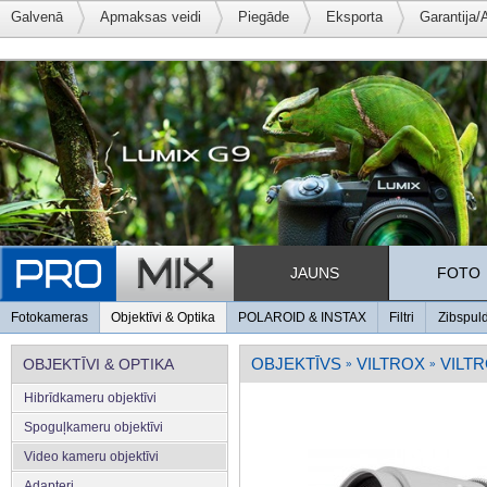
Galvenā
Apmaksas veidi
Piegāde
Eksporta
Garantija/
JAUNS
FOTO
Fotokameras
Objektīvi & Optika
POLAROID & INSTAX
Filtri
Zibspul
OBJEKTĪVS
VILTROX
VILTR
OBJEKTĪVI & OPTIKA
»
»
Hibrīdkameru objektīvi
Spoguļkameru objektīvi
Video kameru objektīvi
Adapteri