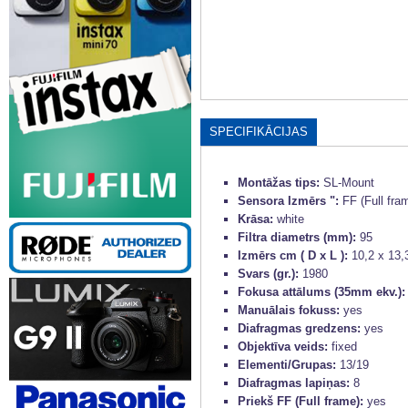
SPECIFIKĀCIJAS
Montāžas tips:
SL-Mount
Sensora Izmērs ":
FF (Full fra
Krāsa:
white
Filtra diametrs (mm):
95
Izmērs cm ( D x L ):
10,2 x 13,
Svars (gr.):
1980
Fokusa attālums (35mm ekv.)
Manuālais fokuss:
yes
Diafragmas gredzens:
yes
Objektīva veids:
fixed
Elementi/Grupas:
13/19
Diafragmas lapiņas:
8
Priekš FF (Full frame):
yes