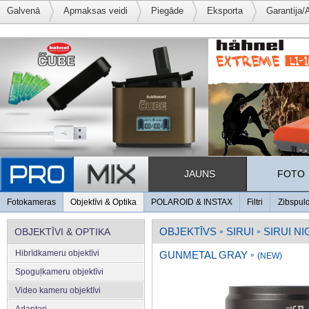
Galvenā
Apmaksas veidi
Piegāde
Eksporta
Garantija/
JAUNS
FOTO
Fotokameras
Objektīvi & Optika
POLAROID & INSTAX
Filtri
Zibspul
OBJEKTĪVS
SIRUI
SIRUI N
OBJEKTĪVI & OPTIKA
»
»
Hibrīdkameru objektīvi
GUNMETAL GRAY
»
(NEW)
Spoguļkameru objektīvi
Video kameru objektīvi