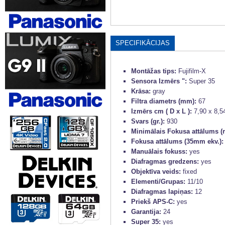
SPECIFIKĀCIJAS
Montāžas tips:
Fujifilm-X
Sensora Izmērs ":
Super 35
Krāsa:
gray
Filtra diametrs (mm):
67
Izmērs cm ( D x L ):
7,90 x 8,5
Svars (gr.):
930
Minimālais Fokusa attālums (
Fokusa attālums (35mm ekv.)
Manuālais fokuss:
yes
Diafragmas gredzens:
yes
Objektīva veids:
fixed
Elementi/Grupas:
11/10
Diafragmas lapiņas:
12
Priekš APS-C:
yes
Garantija:
24
Super 35:
yes