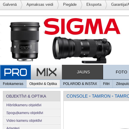
Galvenā
Apmaksas veidi
Piegāde
Eksporta
Garantija/
JAUNS
FOTO
Fotokameras
Objektīvi & Optika
POLAROID & INSTAX
Filtri
Zibspul
CONSOLE
TAMRON
TAMRO
OBJEKTĪVI & OPTIKA
»
»
Hibrīdkameru objektīvi
Spoguļkameru objektīvi
Video kameru objektīvi
Adapteri