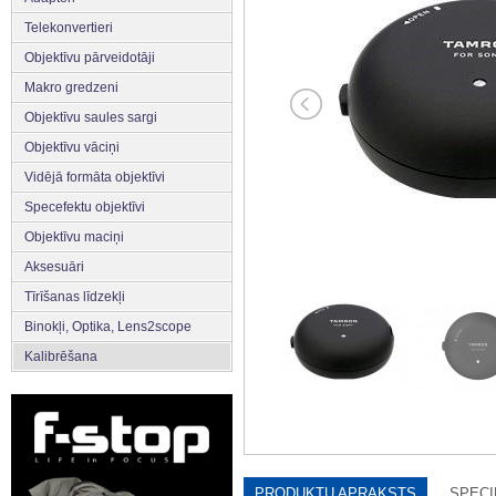
Telekonvertieri
Objektīvu pārveidotāji
Makro gredzeni
Objektīvu saules sargi
Objektīvu vāciņi
Vidējā formāta objektīvi
Specefektu objektīvi
Objektīvu maciņi
Aksesuāri
Tīrīšanas līdzekļi
Binokļi, Optika, Lens2scope
Kalibrēšana
PRODUKTU APRAKSTS
SPECI