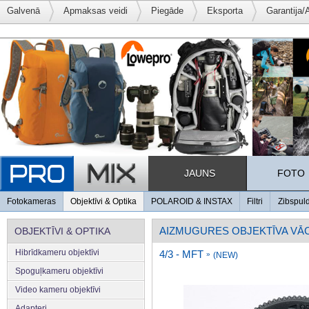
Galvenā
Apmaksas veidi
Piegāde
Eksporta
Garantija/
JAUNS
FOTO
Fotokameras
Objektīvi & Optika
POLAROID & INSTAX
Filtri
Zibspul
AIZMUGURES OBJEKTĪVA VĀ
OBJEKTĪVI & OPTIKA
Hibrīdkameru objektīvi
4/3 - MFT
»
(NEW)
Spoguļkameru objektīvi
Video kameru objektīvi
Adapteri