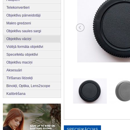
Telekonvertieri
Objektīvu pārveidotāji
Makro gredzeni
Objektīvu saules sargi
Objektīvu vāciņi
Vidējā formāta objektīvi
Specefektu objektīvi
Objektīvu maciņi
Aksesuāri
Tīrīšanas līdzekļi
Binokļi, Optika, Lens2scope
Kalibrēšana
SPECIFIKĀCIJAS