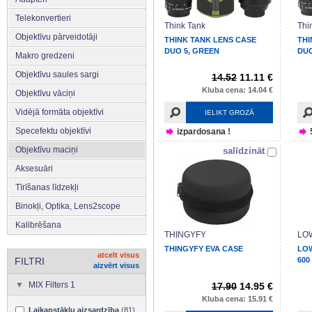
Telekonvertieri
Think Tank
Thi
Objektīvu pārveidotāji
THINK TANK LENS CASE
THI
DUO 5, GREEN
DUO
Makro gredzeni
Objektīvu saules sargi
14.52
11.11 €
Kluba cena: 14.04 €
Objektīvu vāciņi
Vidējā formāta objektīvi
IELIKT GROZĀ
Specefektu objektīvi
izpardosana !
Objektīvu maciņi
salīdzināt
Aksesuāri
Tīrīšanas līdzekļi
Binokļi, Optika, Lens2scope
Kalibrēšana
THINGYFY
LO
THINGYFY EVA CASE
LO
atcelt visus
FILTRI
600 
aizvērt visus
MIX Filters 1
17.90
14.95 €
Kluba cena: 15.91 €
Laikapstākļu aizsardzība
(81)