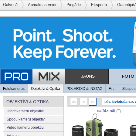
Galvenā
Apmaksas veidi
Piegāde
Eksporta
Garantija/
JAUNS
FOTO
Fotokameras
Objektīvi & Optika
POLAROID & INSTAX
Filtri
Zibspul
OBJEKTĪVI & OPTIKA
salīdzināt
Hibrīdkameru objektīvi
Spoguļkameru objektīvi
Video kameru objektīvi
Adapteri