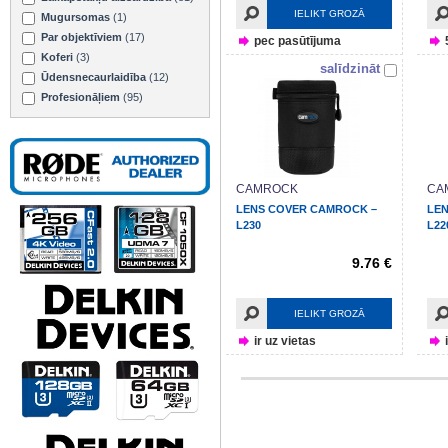
IELIKT GROZĀ
Mugursomas
(1)
Par objektīviem
(17)
pec pasūtījuma
Koferi
(3)
salīdzināt
Ūdensnecaurlaidība
(12)
Profesionāļiem
(95)
CAMROCK
CA
LENS COVER CAMROCK –
LE
L230
L22
9.76 €
IELIKT GROZĀ
ir uz vietas