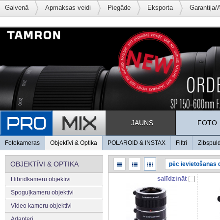
Galvenā
Apmaksas veidi
Piegāde
Eksporta
Garantija/
JAUNS
FOTO
Fotokameras
Objektīvi & Optika
POLAROID & INSTAX
Filtri
Zibspul
OBJEKTĪVI & OPTIKA
salīdzināt
Hibrīdkameru objektīvi
Spoguļkameru objektīvi
Video kameru objektīvi
Adapteri