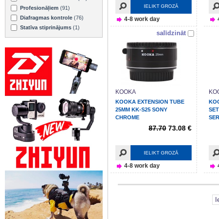
IELIKT GROZĀ
Profesionāļiem
(91)
Diafragmas kontrole
(76)
4-8 work day
Statīva stiprinājums
(1)
salīdzināt
KOOKA
KO
KOOKA EXTENSION TUBE
KO
25MM KK-S25 SONY
SET
CHROME
SER
87.70
73.08 €
IELIKT GROZĀ
4-8 work day
I