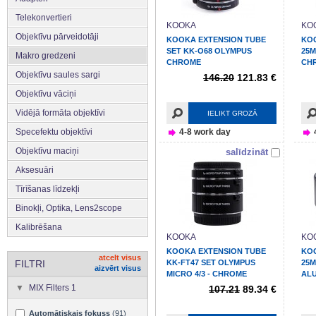
Telekonvertieri
KOOKA
KO
Objektīvu pārveidotāji
KOOKA EXTENSION TUBE
KO
SET KK-O68 OLYMPUS
25M
Makro gredzeni
CHROME
CH
Objektīvu saules sargi
146.20
121.83 €
Objektīvu vāciņi
Vidējā formāta objektīvi
IELIKT GROZĀ
Specefektu objektīvi
4-8 work day
Objektīvu maciņi
salīdzināt
Aksesuāri
Tīrīšanas līdzekļi
Binokļi, Optika, Lens2scope
Kalibrēšana
KOOKA
KO
KOOKA EXTENSION TUBE
KO
atcelt visus
FILTRI
KK-FT47 SET OLYMPUS
25M
aizvērt visus
MICRO 4/3 - CHROME
AL
MIX Filters 1
107.21
89.34 €
Automātiskais fokuss
(91)