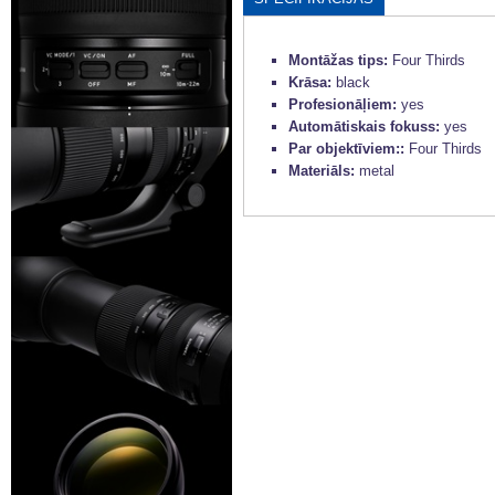
Montāžas tips:
Four Thirds
Krāsa:
black
Profesionāļiem:
yes
Automātiskais fokuss:
yes
Par objektīviem::
Four Thirds
Materiāls:
metal