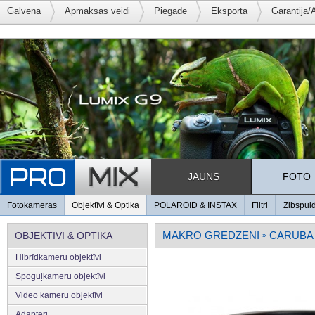
Galvenā
Apmaksas veidi
Piegāde
Eksporta
Garantija/
JAUNS
FOTO
Fotokameras
Objektīvi & Optika
POLAROID & INSTAX
Filtri
Zibspul
MAKRO GREDZENI
CARUBA
OBJEKTĪVI & OPTIKA
»
Hibrīdkameru objektīvi
Spoguļkameru objektīvi
Video kameru objektīvi
Adapteri