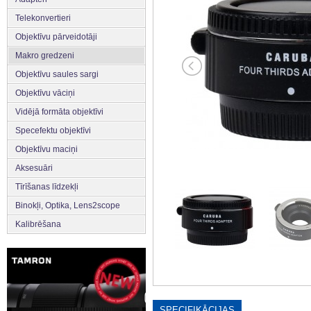
Telekonvertieri
Objektīvu pārveidotāji
Makro gredzeni
Objektīvu saules sargi
Objektīvu vāciņi
Vidējā formāta objektīvi
Specefektu objektīvi
Objektīvu maciņi
Aksesuāri
Tīrīšanas līdzekļi
Binokļi, Optika, Lens2scope
Kalibrēšana
SPECIFIKĀCIJAS