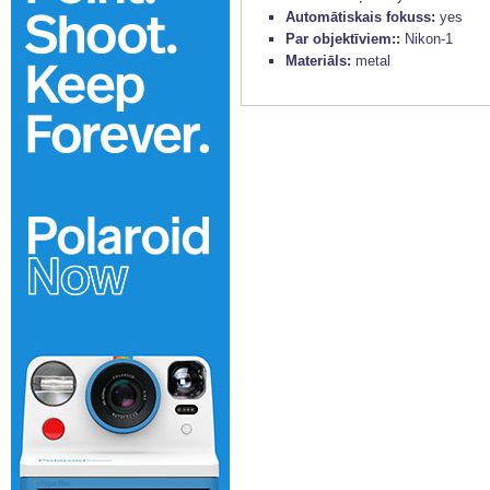
Automātiskais fokuss:
yes
Par objektīviem::
Nikon-1
Materiāls:
metal