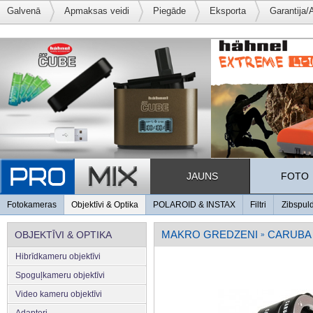
Galvenā
Apmaksas veidi
Piegāde
Eksporta
Garantija/
JAUNS
FOTO
Fotokameras
Objektīvi & Optika
POLAROID & INSTAX
Filtri
Zibspul
MAKRO GREDZENI
CARUBA
OBJEKTĪVI & OPTIKA
»
Hibrīdkameru objektīvi
Spoguļkameru objektīvi
Video kameru objektīvi