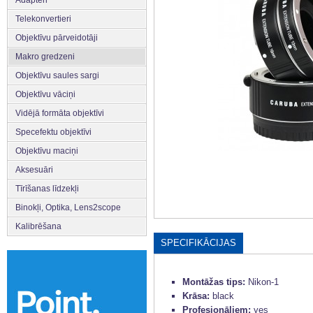
Adapteri
Telekonvertieri
Objektīvu pārveidotāji
Makro gredzeni
Objektīvu saules sargi
Objektīvu vāciņi
Vidējā formāta objektīvi
Specefektu objektīvi
Objektīvu maciņi
Aksesuāri
Tīrīšanas līdzekļi
Binokļi, Optika, Lens2scope
Kalibrēšana
SPECIFIKĀCIJAS
Montāžas tips:
Nikon-1
Krāsa:
black
Profesionāļiem:
yes