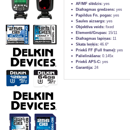
AF/MF slēdzis:
yes
Diafragmas gredzens:
yes
Papildus Fn. pogas:
yes
Saules aizsargs:
yes
Objektīva veids:
fixed
Elementi/Grupas:
15/11
Diafragmas lapiņas:
11
Skata leņķis:
46.6º
Priekš FF (Full frame):
yes
Palielināšana:
0.145x
Priekš APS-C:
yes
Garantija:
24