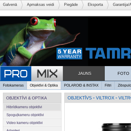
Galvenā
Apmaksas veidi
Piegāde
Eksporta
Garantija/
JAUNS
FOTO
Fotokameras
Objektīvi & Optika
POLAROID & INSTAX
Filtri
Zibspul
OBJEKTĪVS
VILTROX
VILTR
OBJEKTĪVI & OPTIKA
»
»
Hibrīdkameru objektīvi
Spoguļkameru objektīvi
Video kameru objektīvi
Adapteri