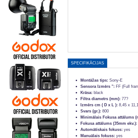
SPECIFIKĀCIJAS
Montāžas tips:
Sony-E
Sensora Izmērs ":
FF (Full fra
Krāsa:
black
Filtra diametrs (mm):
77?
Izmērs cm ( D x L ):
8,45 x 11,
Svars (gr.):
800
Minimālais Fokusa attālums (
Fokusa attālums (35mm ekv.)
Automātiskais fokuss:
yes
Manuālais fokuss:
yes