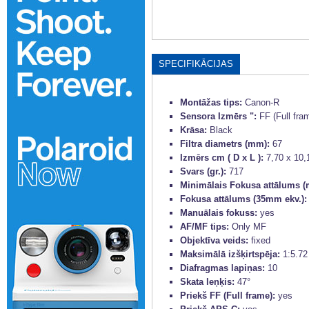
SPECIFIKĀCIJAS
Montāžas tips:
Canon-R
Sensora Izmērs ":
FF (Full fra
Krāsa:
Black
Filtra diametrs (mm):
67
Izmērs cm ( D x L ):
7,70 x 10,
Svars (gr.):
717
Minimālais Fokusa attālums (
Fokusa attālums (35mm ekv.)
Manuālais fokuss:
yes
AF/MF tips:
Only MF
Objektīva veids:
fixed
Maksimālā izšķirtspēja:
1:5.72
Diafragmas lapiņas:
10
Skata leņķis:
47°
Priekš FF (Full frame):
yes