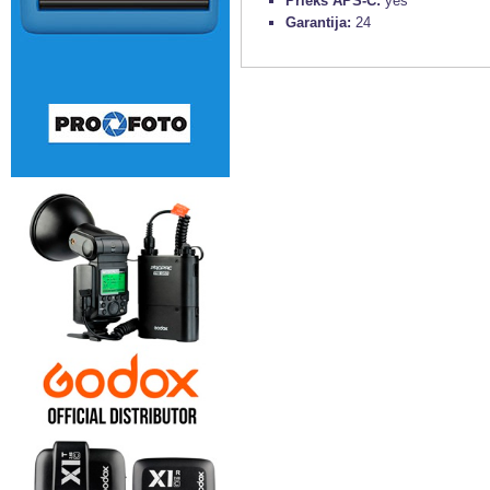
Priekš APS-C:
yes
Garantija:
24