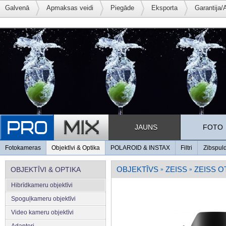
Galvenā
Apmaksas veidi
Piegāde
Eksporta
Garantija/
JAUNS
FOTO
Fotokameras
Objektīvi & Optika
POLAROID & INSTAX
Filtri
Zibspul
OBJEKTĪVS
ZEISS
ZEISS O
OBJEKTĪVI & OPTIKA
»
»
Hibrīdkameru objektīvi
Spoguļkameru objektīvi
Video kameru objektīvi