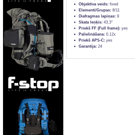
Objektīva veids:
fixed
Elementi/Grupas:
8/11
Diafragmas lapiņas:
9
Skata leņķis:
43,3°
Priekš FF (Full frame):
yes
Palielināšana:
0,12x
Priekš APS-C:
yes
Garantija:
24