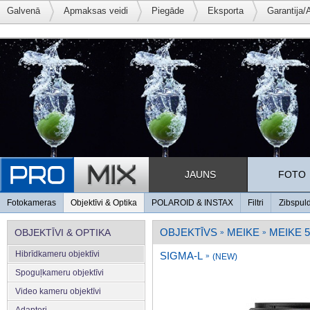
Galvenā
Apmaksas veidi
Piegāde
Eksporta
Garantija/
JAUNS
FOTO
Fotokameras
Objektīvi & Optika
POLAROID & INSTAX
Filtri
Zibspul
OBJEKTĪVS
MEIKE
MEIKE 5
OBJEKTĪVI & OPTIKA
»
»
Hibrīdkameru objektīvi
SIGMA-L
»
(NEW)
Spoguļkameru objektīvi
Video kameru objektīvi