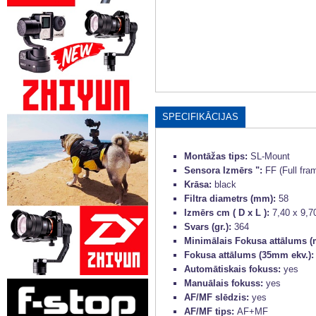
SPECIFIKĀCIJAS
Montāžas tips:
SL-Mount
Sensora Izmērs ":
FF (Full fra
Krāsa:
black
Filtra diametrs (mm):
58
Izmērs cm ( D x L ):
7,40 x 9,7
Svars (gr.):
364
Minimālais Fokusa attālums (
Fokusa attālums (35mm ekv.)
Automātiskais fokuss:
yes
Manuālais fokuss:
yes
AF/MF slēdzis:
yes
AF/MF tips:
AF+MF