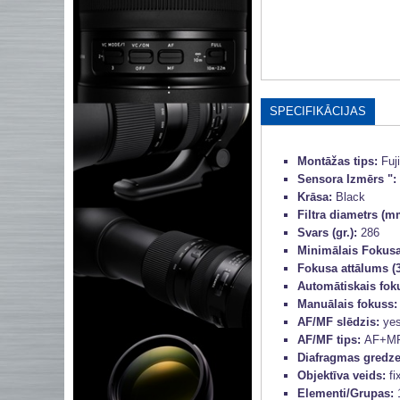
SPECIFIKĀCIJAS
Montāžas tips:
Fuj
Sensora Izmērs ":
Krāsa:
Black
Filtra diametrs (m
Svars (gr.):
286
Minimālais Fokusa
Fokusa attālums (
Automātiskais fok
Manuālais fokuss
AF/MF slēdzis:
ye
AF/MF tips:
AF+M
Diafragmas gredz
Objektīva veids:
fi
Elementi/Grupas: