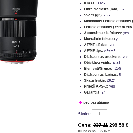
Krāsa:
Black
Filtra diametrs (mm):
52
Svars (gr.):
286
Minimālais Fokusa attālums 
Fokusa attālums (35mm ekv.
Automātiskais fokuss:
yes
Manuālais fokuss:
yes
AF/MF slēdzis:
yes
AF/MF tips:
AF+MF
Diafragmas gredzens:
yes
Objektīva veids:
fixed
Elementi/Grupas:
11/8
Diafragmas lapiņas:
9
Skata leņķis:
28.2°
Priekš APS-C:
yes
Garantija:
24
pec pasūtījuma
Skaits:
Cena:
337.11
298.58 €
Kluba cena: 325.07 €