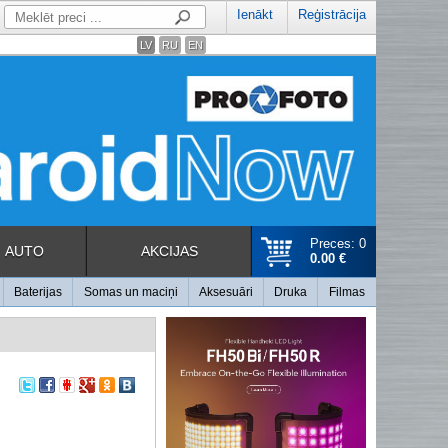
Ienākt
Reģistrācija
LV
RU
EN
Preces: 0
AUTO
AKCIJAS
0.00 €
Baterijas
Somas un maciņi
Aksesuāri
Druka
Filmas