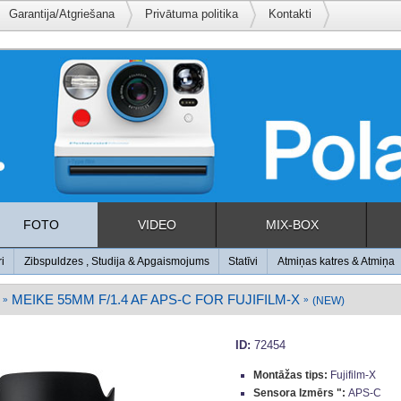
Garantija/Atgriešana
Privātuma politika
Kontakti
FOTO
VIDEO
MIX-BOX
ri
Zibspuldzes , Studija & Apgaismojums
Statīvi
Atmiņas katres & Atmiņa
MEIKE 55MM F/1.4 AF APS-C FOR FUJIFILM-X
»
»
(NEW)
ID:
72454
Montāžas tips:
Fujifilm-X
Sensora Izmērs ":
APS-C