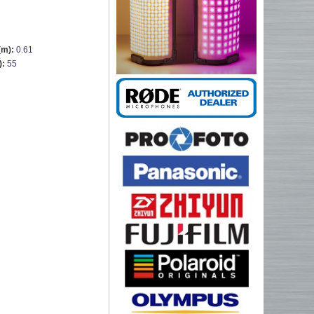
(m):
0.61
):
55