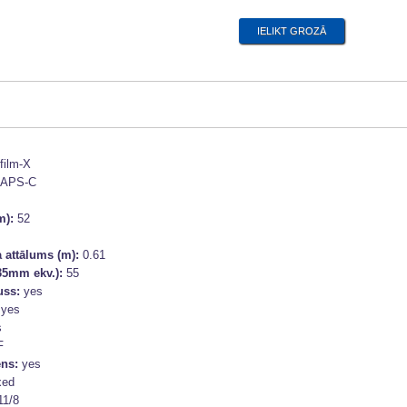
ifilm-X
APS-C
m):
52
 attālums (m):
0.61
35mm ekv.):
55
uss:
yes
:
yes
s
F
ens:
yes
xed
11/8