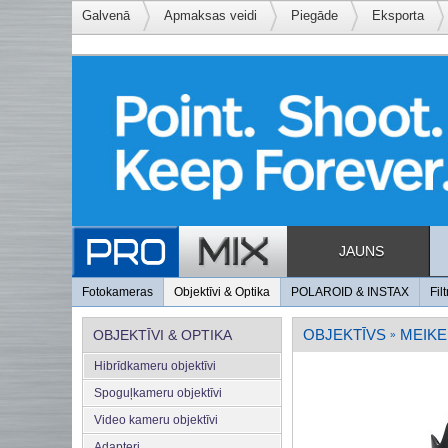
Galvenā
Apmaksas veidi
Piegāde
Eksporta
JAUNS
Fotokameras
Objektīvi & Optika
POLAROID & INSTAX
Filt
OBJEKTĪVS
MEIKE
OBJEKTĪVI & OPTIKA
»
Hibrīdkameru objektīvi
Spoguļkameru objektīvi
Video kameru objektīvi
Adapteri