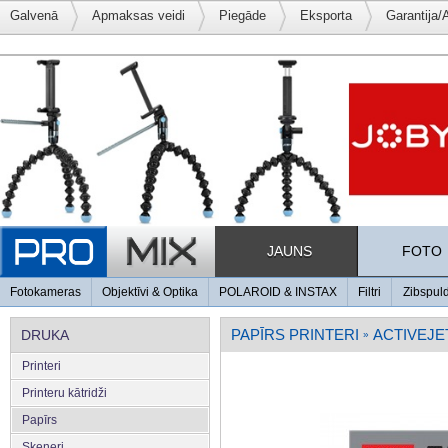
Galvenā
Apmaksas veidi
Piegāde
Eksporta
Garantija/
JAUNS
FOTO
Fotokameras
Objektīvi & Optika
POLAROID & INSTAX
Filtri
Zibspul
PAPĪRS PRINTERI
ACTIVEJE
DRUKA
»
Printeri
Printeru kātridži
Papīrs
Skeneri