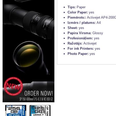
Тips:
Paper
Color Paper:
yes
Piemērots::
Activejet AP4-200G2
Izmērs / platums:
A4
Sheet:
yes
Papira Virsma:
Glossy
Profesionāļiem:
yes
Ražotājs:
Activejet
For ink Printers:
yes
Photo Paper:
yes