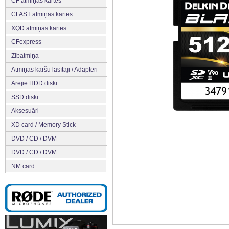
CF atmiņas kartes
CFAST atmiņas kartes
XQD atmiņas kartes
CFexpress
Zibatmiņa
Atmiņas karšu lasītāji / Adapteri
Ārējie HDD diski
SSD diski
Aksesuāri
XD card / Memory Stick
DVD / CD / DVM
DVD / CD / DVM
NM card