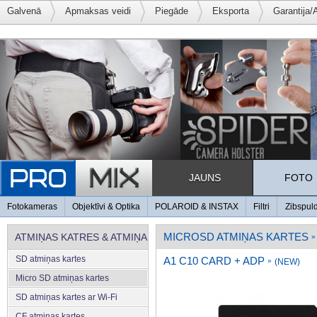
Galvenā
Apmaksas veidi
Piegāde
Eksporta
Garantija/
JAUNS
FOTO
Fotokameras
Objektīvi & Optika
POLAROID & INSTAX
Filtri
Zibspul
MICROSD ATMIŅAS KARTES
ATMIŅAS KATRES & ATMIŅA
»
SD atmiņas kartes
A1 C10 CARD + ADP
»
(NEW)
Micro SD atmiņas kartes
SD atmiņas kartes ar Wi-Fi
CF atmiņas kartes