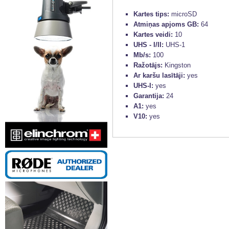
Kartes tips:
microSD
Atmiņas apjoms GB:
64
Kartes veidi:
10
UHS - I/II:
UHS-1
Mb/s:
100
Ražotājs:
Kingston
Ar karšu lasītāji:
yes
UHS-I:
yes
Garantija:
24
A1:
yes
V10:
yes