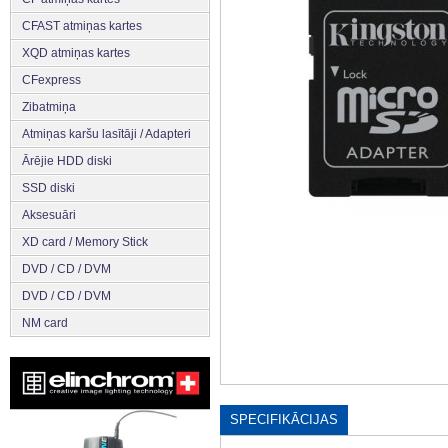
CFAST atmiņas kartes
XQD atmiņas kartes
CFexpress
Zibatmiņa
Atmiņas karšu lasītāji / Adapteri
Ārējie HDD diski
SSD diski
Aksesuāri
XD card / Memory Stick
DVD / CD / DVM
DVD / CD / DVM
NM card
SPECIFIKĀCIJAS