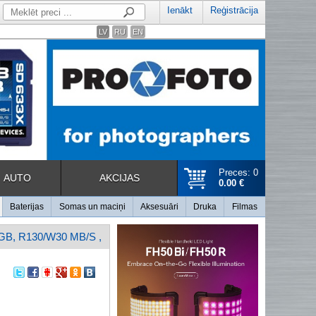
Ienākt
Reģistrācija
LV
RU
EN
Preces: 0
AUTO
AKCIJAS
0.00 €
Baterijas
Somas un maciņi
Aksesuāri
Druka
Filmas
B, R130/W30 MB/S ,