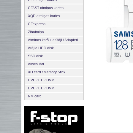
CF atmiņas kartes
CFAST atmiņas kartes
XQD atmiņas kartes
CFexpress
Zibatmiņa
Atmiņas karšu lasītāji / Adapteri
Ārējie HDD diski
SSD diski
Aksesuāri
XD card / Memory Stick
DVD / CD / DVM
DVD / CD / DVM
NM card