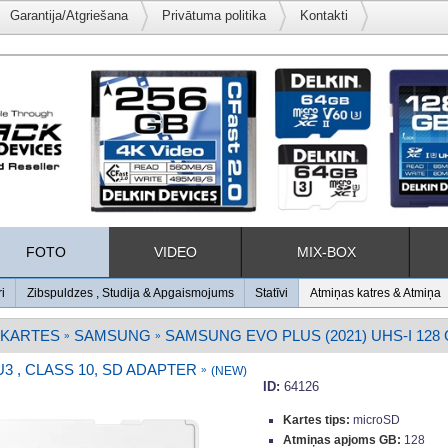
Garantija/Atgriešana
Privātuma politika
Kontakti
FOTO
VIDEO
MIX-BOX
ri
Zibspuldzes , Studija & Apgaismojums
Statīvi
Atmiņas katres & Atmiņa
 KARTES
SAMSUNG
SAMSUNG EVO PLUS (2021) UHS-I 128 G
»
»
U3 , CLASS 10, SD ADAPTER
»
(NEW)
ID:
64126
Kartes tips:
microSD
Atmiņas apjoms GB:
128