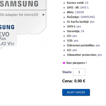
Kartes veidi:
10
UHS - I/II:
UHS-1
Mb/s:
130/30
Ražotājs:
SAMSUNG
Ar karšu lasītāji:
yes
UHS-I:
yes
Garantija:
24
U3:
yes
V30:
yes
Ūdensnecaurlaidība:
yes
A2:
yes
Allweather protection:
yes
Nav pieejams !
Skaits:
Cena:
0.00 €