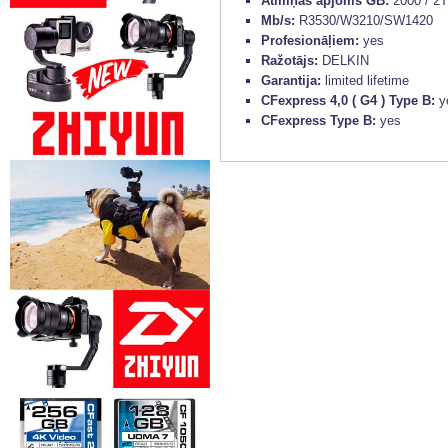
Atmiņas apjoms GB:
2000 / 2
Mb/s:
R3530/W3210/SW1420
Profesionāļiem:
yes
Ražotājs:
DELKIN
Garantija:
limited lifetime
CFexpress 4,0 ( G4 ) Type B:
y
CFexpress Type B:
yes