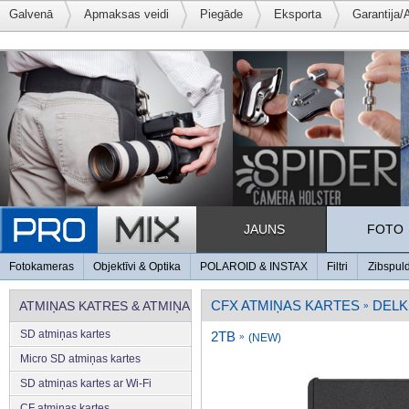
Galvenā
Apmaksas veidi
Piegāde
Eksporta
Garantija/
JAUNS
FOTO
Fotokameras
Objektīvi & Optika
POLAROID & INSTAX
Filtri
Zibspul
CFX ATMIŅAS KARTES
DELK
ATMIŅAS KATRES & ATMIŅA
»
SD atmiņas kartes
2TB
»
(NEW)
Micro SD atmiņas kartes
SD atmiņas kartes ar Wi-Fi
CF atmiņas kartes