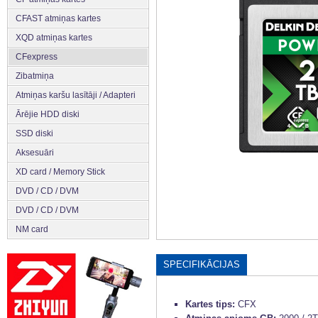
CFAST atmiņas kartes
XQD atmiņas kartes
CFexpress
Zibatmiņa
Atmiņas karšu lasītāji / Adapteri
Ārējie HDD diski
SSD diski
Aksesuāri
XD card / Memory Stick
DVD / CD / DVM
DVD / CD / DVM
NM card
SPECIFIKĀCIJAS
Kartes tips:
CFX