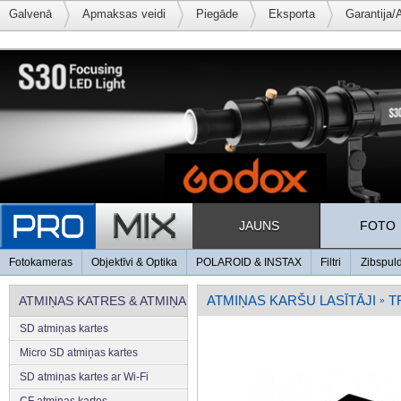
Galvenā
Apmaksas veidi
Piegāde
Eksporta
Garantija/
JAUNS
FOTO
Fotokameras
Objektīvi & Optika
POLAROID & INSTAX
Filtri
Zibspul
ATMIŅAS KARŠU LASĪTĀJI
T
ATMIŅAS KATRES & ATMIŅA
»
SD atmiņas kartes
Micro SD atmiņas kartes
SD atmiņas kartes ar Wi-Fi
CF atmiņas kartes