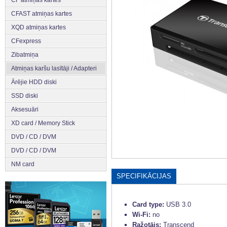
CFAST atmiņas kartes
XQD atmiņas kartes
CFexpress
Zibatmiņa
Atmiņas karšu lasītāji / Adapteri
Ārējie HDD diski
SSD diski
Aksesuāri
XD card / Memory Stick
DVD / CD / DVM
DVD / CD / DVM
NM card
SPECIFIKĀCIJAS
Card type:
USB 3.0
Wi-Fi:
no
Ražotājs:
Transcend