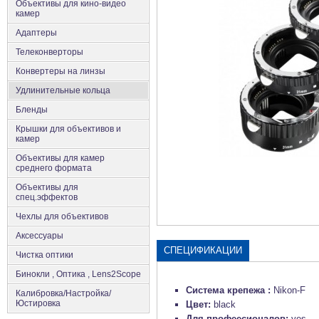
Объективы для кино-видео
камер
Адаптеры
Телеконверторы
Конвертеры на линзы
Удлинительные кольца
Бленды
Крышки для объективов и
камер
Объективы для камер
среднего формата
Объективы для
спец.эффектов
Чехлы для объективов
Аксеcсуары
СПЕЦИФИКАЦИИ
Чистка оптики
Бинокли , Оптика , Lens2Scope
Система крепежа :
Nikon-F
Калибровка/Настройка/
Юстировка
Цвет:
black
Для профеесионалов:
yes