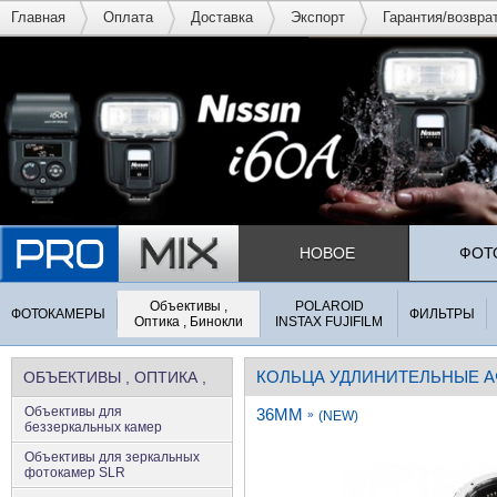
Главная
Оплата
Доставка
Экспорт
Гарантия/возвра
НОВОЕ
ФОТ
Объективы ,
POLAROID
ФОТОКАМЕРЫ
ФИЛЬТРЫ
Оптика , Бинокли
INSTAX FUJIFILM
КОЛЬЦА УДЛИНИТЕЛЬНЫЕ А
ОБЪЕКТИВЫ , ОПТИКА ,
Объективы для
36MM
БИНОКЛИ
»
(NEW)
беззеркальных камер
Объективы для зеркальных
фотокамер SLR