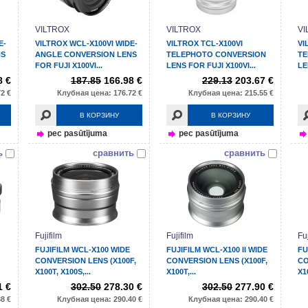
VILTROX
VILTROX
VI
E-
VILTROX WCL-X100VI WIDE-
VILTROX TCL-X100VI
VI
NS
ANGLE CONVERSION LENS
TELEPHOTO CONVERSION
TE
FOR FUJI X100VI...
LENS FOR FUJI X100VI...
LE
8 €
187.85
166.98 €
229.13
203.67 €
2 €
Клубная цена: 176.72 €
Клубная цена: 215.55 €
В КОРЗИНУ
В КОРЗИНУ
pec pasūtījuma
pec pasūtījuma
ь
сравнить
сравнить
Fujifilm
Fujifilm
Fuj
FUJIFILM WCL-X100 WIDE
FUJIFILM WCL-X100 II WIDE
FU
CONVERSION LENS (X100F,
CONVERSION LENS (X100F,
CO
X100T, X100S,...
X100T,...
X10
1 €
302.50
278.30 €
302.50
277.90 €
8 €
Клубная цена: 290.40 €
Клубная цена: 290.40 €