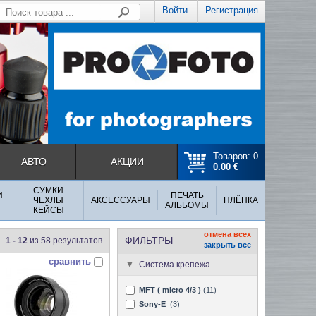
Войти
Регистрация
Товаров: 0
АВТО
АКЦИИ
0.00 €
СУМКИ
И
ПЕЧАТЬ
ЧЕХЛЫ
АКСЕССУАРЫ
ПЛЁНКА
АЛЬБОМЫ
КЕЙСЫ
отмена всех
ФИЛЬТРЫ
1 - 12
из 58 результатов
закрыть все
сравнить
Система крепежа
MFT ( micro 4/3 )
(11)
Sony-E
(3)