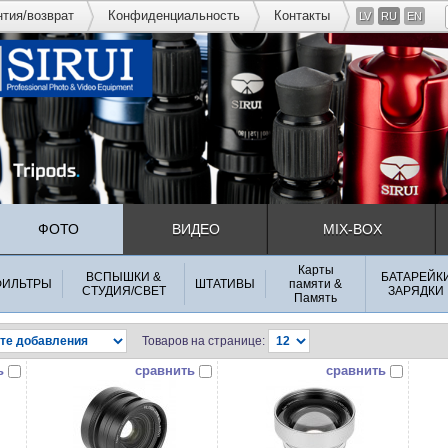
нтия/возврат
Конфиденциальность
Контакты
LV
RU
EN
ФОТО
ВИДЕО
MIX-BOX
Карты
ВСПЫШКИ &
БАТАРЕЙК
ФИЛЬТРЫ
ШТАТИВЫ
памяти &
СТУДИЯ/СВЕТ
ЗАРЯДКИ
Память
Товаров на странице:
ь
сравнить
сравнить