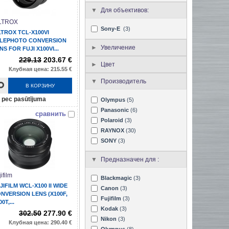
Для объективов:
LTROX
Sony-E
(3)
LTROX TCL-X100VI
LEPHOTO CONVERSION
Увеличение
NS FOR FUJI X100VI...
229.13
203.67 €
Цвет
Клубная цена: 215.55 €
Производитель
В КОРЗИНУ
pec pasūtījuma
Olympus
(5)
Panasonic
(6)
сравнить
Polaroid
(3)
RAYNOX
(30)
SONY
(3)
Предназначен для :
ifilm
Blackmagic
(3)
JIFILM WCL-X100 II WIDE
Canon
(3)
NVERSION LENS (X100F,
Fujifilm
(3)
0T,...
Kodak
(3)
302.50
277.90 €
Nikon
(3)
Клубная цена: 290.40 €
Olympus
(8)