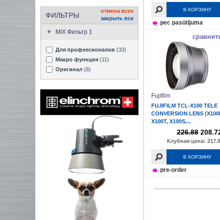
В КОРЗИНУ
отмена всех
ФИЛЬТРЫ
закрыть все
pec pasūtījuma
MIX Фильтр 1
сравнит
Для профеесионалов
(33)
Макро функция
(11)
Оригинал
(6)
Fujifilm
FUJIFILM TCL-X100 TELE
CONVERSION LENS (X100
X100T, X100S,...
226.88
208.7
Клубная цена: 217.8
В КОРЗИНУ
pre-order