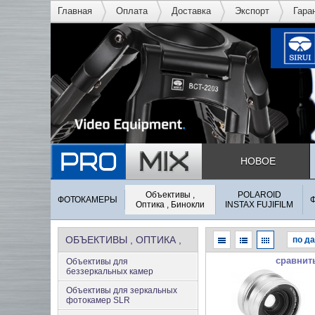
Главная
Оплата
Доставка
Экспорт
Гара
НОВОЕ
Объективы ,
POLAROID
ФОТОКАМЕРЫ
Оптика , Бинокли
INSTAX FUJIFILM
ОБЪЕКТИВЫ , ОПТИКА ,
сравнит
Объективы для
БИНОКЛИ
беззеркальных камер
Объективы для зеркальных
фотокамер SLR