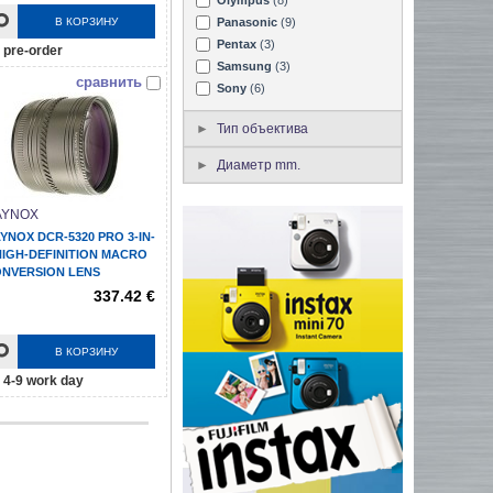
В КОРЗИНУ
Panasonic
(9)
Pentax
(3)
pre-order
Samsung
(3)
сравнить
Sony
(6)
Тип объектива
Диаметр mm.
AYNOX
YNOX DCR-5320 PRO 3-IN-
HIGH-DEFINITION MACRO
NVERSION LENS
337.42 €
В КОРЗИНУ
4-9 work day