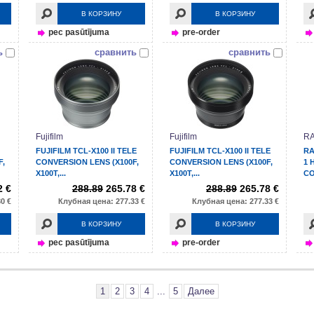
В КОРЗИНУ
В КОРЗИНУ
pec pasūtījuma
pre-order
ь
сравнить
сравнить
Fujifilm
Fujifilm
R
FUJIFILM TCL-X100 II TELE
FUJIFILM TCL-X100 II TELE
RA
F,
CONVERSION LENS (X100F,
CONVERSION LENS (X100F,
1 
X100T,...
X100T,...
CO
2 €
288.89
265.78 €
288.89
265.78 €
0 €
Клубная цена: 277.33 €
Клубная цена: 277.33 €
В КОРЗИНУ
В КОРЗИНУ
pec pasūtījuma
pre-order
1
2
3
4
...
5
Далее