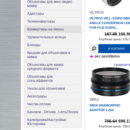
Объективы для кино-видео
камер
VILTROX
Адаптеры
VILTROX WCL-X100VI WID
Телеконверторы
ANGLE CONVERSION LE
FOR FUJI X100VI...
Конвертеры на линзы
187.85
166.9
Удлинительные кольца
Клубная цена: 176.7
Бленды
В КОРЗИНУ
Крышки для объективов и
pec pasūtījuma
камер
сравнит
Объективы для камер
среднего формата
Объективы для
спец.эффектов
Чехлы для объективов
Аксеcсуары
SIRUI
Чистка оптики
SIRUI ANAMORPHIC
ADAPTER 1.25X
Бинокли , Оптика , Lens2Scope
Калибровка/Настройка/
756.64
696.1
Юстировка
Клубная цена: 726.3