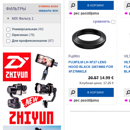
В КОРЗИНУ
отмена всех
ФИЛЬТРЫ
закрыть все
pec pasūtījuma
MIX Фильтр 1
сравнить
Универсальная
(40)
Оригинал
(78)
Для профеесионалов
(87)
Fujifilm
VI
FUJIFILM LH-XF27 LENS
VIL
HOOD BLACK 16674865 FOR
F1.
XF27MM/2,8
BL
20.57
14.99 €
Клубная цена: 17.25 €
В КОРЗИНУ
pec pasūtījuma