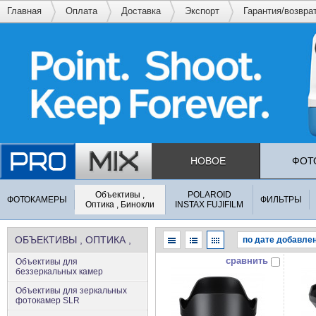
Главная
Оплата
Доставка
Экспорт
Гарантия/возвра
НОВОЕ
ФОТ
Объективы ,
POLAROID
ФОТОКАМЕРЫ
ФИЛЬТРЫ
Оптика , Бинокли
INSTAX FUJIFILM
ОБЪЕКТИВЫ , ОПТИКА ,
сравнить
Объективы для
БИНОКЛИ
беззеркальных камер
Объективы для зеркальных
фотокамер SLR