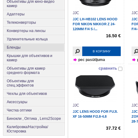
Объективы для кино-видео
камер
JJC
JJC
Адаптеры
JJC LH-HB102 LENS HOOD
JJC
Телеконверторы
FOR NIKON NIKKOR Z 24-
FOR
120MM F/4 S /...
F/4
Конвертеры на линзы
16.50 €
Удлинительные кольца
Бленды
В КОРЗИНУ
Крышки для объективов и
pec pasūtījuma
камер
сравнить
Объективы для камер
среднего формата
Объективы для
спец.эффектов
Чехлы для объективов
Аксеcсуары
JJC
JJC
Чистка оптики
JJC LENS HOOD FOR FUJI.
JJC
XF 16-50MM F/2.8-4.8
ZO
Бинокли , Оптика , Lens2Scope
28-7
Калибровка/Настройка/
37.72 €
Юстировка