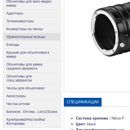
Объективы для кино-видео
камер
Адаптеры
Телеконверторы
Конвертеры на линзы
Удлинительные кольца
Бленды
Крышки для объективов и
камер
Объективы для камер
среднего формата
Объективы для
спец.эффектов
Чехлы для объективов
Аксеcсуары
СПЕЦИФИКАЦИИ
Чистка оптики
Бинокли , Оптика , Lens2Scope
Система крепежа :
Nikon-F
Калибровка/Настройка/
Юстировка
Цвет:
black
Для профеесионалов:
yes