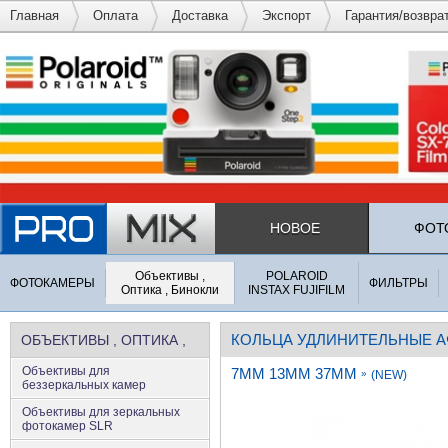
Главная
Оплата
Доставка
Экспорт
Гарантия/возвра
НОВОЕ
ФОТ
Объективы ,
POLAROID
ФОТОКАМЕРЫ
ФИЛЬТРЫ
Оптика , Бинокли
INSTAX FUJIFILM
КОЛЬЦА УДЛИНИТЕЛЬНЫЕ А
ОБЪЕКТИВЫ , ОПТИКА ,
Объективы для
7MM 13MM 37MM
БИНОКЛИ
»
(NEW)
беззеркальных камер
Объективы для зеркальных
фотокамер SLR