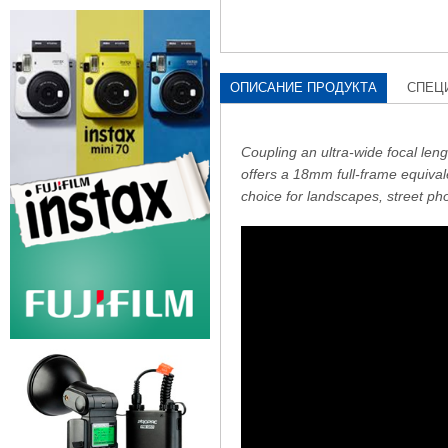
ОПИСАНИЕ ПРОДУКТА
СПЕЦ
Coupling an ultra-wide focal leng
offers a 18mm full-frame equivale
choice for landscapes, street ph