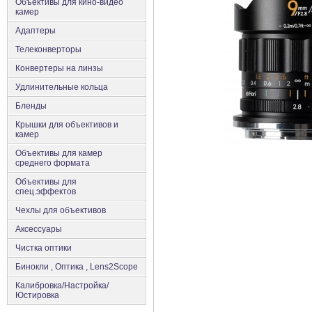
Объективы для кино-видео
камер
Адаптеры
Телеконверторы
Конвертеры на линзы
Удлинительные кольца
Бленды
Крышки для объективов и
камер
Объективы для камер
среднего формата
Объективы для
спец.эффектов
Чехлы для объективов
Аксеcсуары
Чистка оптики
Бинокли , Оптика , Lens2Scope
Калибровка/Настройка/
Юстировка