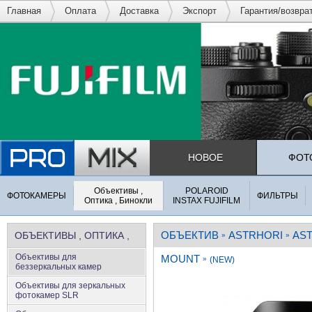
Главная
Оплата
Доставка
Экспорт
Гарантия/возвра
НОВОЕ
ФОТ
Объективы ,
POLAROID
ФОТОКАМЕРЫ
ФИЛЬТРЫ
Оптика , Бинокли
INSTAX FUJIFILM
ОБЪЕКТИВ
ASTRHORI
AST
ОБЪЕКТИВЫ , ОПТИКА ,
»
»
Объективы для
MOUNT
БИНОКЛИ
»
(NEW)
беззеркальных камер
Объективы для зеркальных
фотокамер SLR