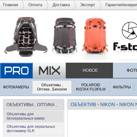
Главная
Оплата
Доставка
Экспорт
Гарантия/возвра
НОВОЕ
ФОТ
Объективы ,
POLAROID
ФОТОКАМЕРЫ
ФИЛЬТРЫ
Оптика , Бинокли
INSTAX FUJIFILM
ОБЪЕКТИВ
NIKON
NIKON N
ОБЪЕКТИВЫ , ОПТИКА ,
»
»
Объективы для
БИНОКЛИ
беззеркальных камер
Объективы для зеркальных
фотокамер SLR