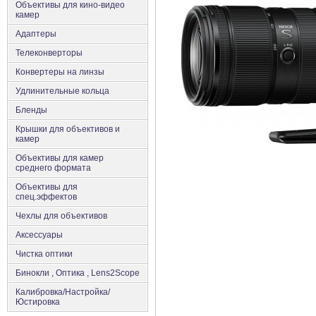
Объективы для кино-видео
камер
Адаптеры
Телеконверторы
Конвертеры на линзы
Удлинительные кольца
Бленды
Крышки для объективов и
камер
Объективы для камер
среднего формата
Объективы для
спец.эффектов
Чехлы для объективов
Аксеcсуары
Чистка оптики
Бинокли , Оптика , Lens2Scope
Калибровка/Настройка/
Юстировка