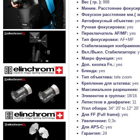
Вес ( гр. ):
998
Миним. Расстояние фокусир
Фокусное расстояние мм.( э
Автофокусный объектив:
ye
Ручная фокусировка:
yes
Переключатель AF/MF:
yes
Тип фокусировки:
AF+MF
Стабилизазация изображени
Вкл./Выкл. Стабилизатора:
y
Макро функция:
yes
Доп. кнопка Fn.:
yes
Бленда:
yes
Тип объектива:
tele zoom
Крепление для штатива:
yes
Максимальное разрешение:
Элементов в группах:
18/16
Лепестков в диафрагме:
11
Угол обзора:
34° 20' to 12° 20'
Для FF (Full frame):
yes
Увеличение:
0,3x
Для APS-C:
yes
Гарантия:
24