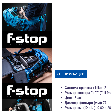
СПЕЦИФИКАЦИИ
Система крепежа :
Nikon-Z
Размер сенсора ":
FF (Full fr
Цвет:
Black
Диаметр фильтра (мм):
77
Размер см. ( D x L ):
9,00 x 20