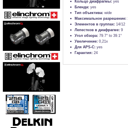
Кольцо диафрагмы:
yes
Бленда:
yes
Тип объектива:
wide
Максимальное разрешение:
Элементов в группах:
14/12
Лепестков в диафрагме:
9
Угол обзора:
79.7° to 39.1°
Увеличение:
0,21x
Для APS-C:
yes
Гарантия:
24