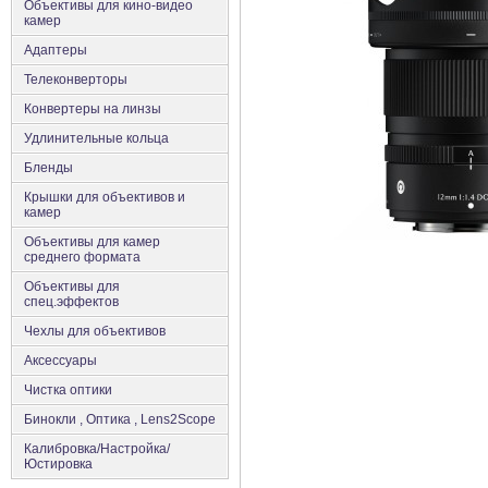
Объективы для кино-видео
камер
Адаптеры
Телеконверторы
Конвертеры на линзы
Удлинительные кольца
Бленды
Крышки для объективов и
камер
Объективы для камер
среднего формата
Объективы для
спец.эффектов
Чехлы для объективов
Аксеcсуары
Чистка оптики
Бинокли , Оптика , Lens2Scope
Калибровка/Настройка/
Юстировка