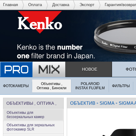
Главная
Оплата
Доставка
Экспорт
Гарантия/возвра
НОВОЕ
ФОТ
Объективы ,
POLAROID
ФОТОКАМЕРЫ
ФИЛЬТРЫ
Оптика , Бинокли
INSTAX FUJIFILM
ОБЪЕКТИВ
SIGMA
SIGMA 
ОБЪЕКТИВЫ , ОПТИКА ,
»
»
Объективы для
БИНОКЛИ
беззеркальных камер
Объективы для зеркальных
фотокамер SLR