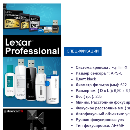
СПЕЦИФИКАЦИИ
Система крепежа :
Fujifilm-X
Размер сенсора ":
APS-C
Цвет:
black
Диаметр фильтра (мм):
62?
Размер см. ( D x L ):
6,80 x 6,
Вес ( гр. ):
235
Миним. Расстояние фокусир
Фокусное расстояние мм.( э
Автофокусный объектив:
ye
Ручная фокусировка:
yes
Тип фокусировки:
AF+MF