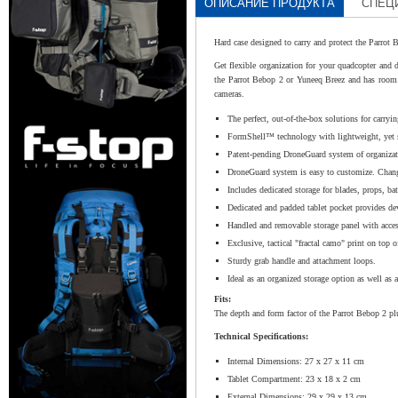
ОПИСАНИЕ ПРОДУКТА
СПЕЦ
Hard case designed to carry and protect the Parrot
Get flexible organization for your quadcopter and 
the Parrot Bebop 2 or Yuneeq Breez and has room 
cameras.
The perfect, out-of-the-box solutions for carryin
FormShell™ technology with lightweight, yet st
Patent-pending DroneGuard system of organizatio
DroneGuard system is easy to customize. Change
Includes dedicated storage for blades, props, bat
Dedicated and padded tablet pocket provides dev
Handled and removable storage panel with access
Exclusive, tactical "fractal camo" print on top o
Sturdy grab handle and attachment loops.
Ideal as an organized storage option as well as a
Fits:
The depth and form factor of the Parrot Bebop 2 pl
Technical Specifications:
Internal Dimensions: 27 x 27 x 11 cm
Tablet Compartment: 23 x 18 x 2 cm
External Dimensions: 29 x 29 x 13 cm