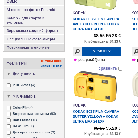
DSLR
Мгновенное фото / Polaroid
KODAK
KO
Камеры для спорта и
KODAK EC35 FILM CAMERA
KOD
экстрима
AVOCADO GREEN + KODAK
BLU
ULTRA MAX 24 EXP
ULT
Зеркальные средний формат
68.55
55.28 €
Специальные фотокамеры
Клубная цена: 64.13 €
Фотокамеры плёночные
В КОРЗИНУ
pec pasūtījuma
отмена всех
ФИЛЬТРЫ
закрыть все
сравнить
Доступность
ir uz vietas
(4)
MIX Фильтр 1
KODAK
KO
Color Film
(4)
KODAK EC35 FILM CAMERA
KOD
Встроенная вспышка
(93)
BUTTER YELLOW + KODAK
VAN
Half Frame
(11)
ULTRA MAX 24 EXP
ULT
B&W Film
(1)
68.55
55.28 €
Для профеесионалов
(9)
Клубная цена: 64.13 €