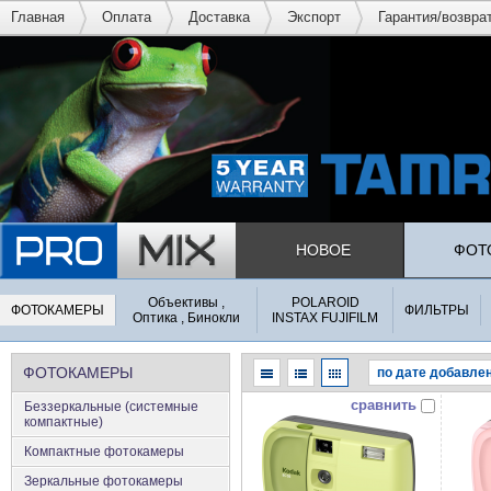
Главная
Оплата
Доставка
Экспорт
Гарантия/возвра
НОВОЕ
ФОТ
Объективы ,
POLAROID
ФОТОКАМЕРЫ
ФИЛЬТРЫ
Оптика , Бинокли
INSTAX FUJIFILM
ФОТОКАМЕРЫ
сравнить
Беззеркальные (системные
компактные)
Компактные фотокамеры
Зеркальные фотокамеры