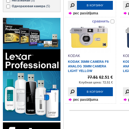
Негативная
(5)
В КОРЗИНУ
Одноразовая камера
(5)
pec pasūtījuma
сравнить
KODAK
KO
KODAK 35MM CAMERA F8
KO
ANALOG 35MM CAMERA
AN
LIGHT YELLOW
LIG
77.51
62.51 €
Клубная цена: 72.51 €
В КОРЗИНУ
pec pasūtījuma