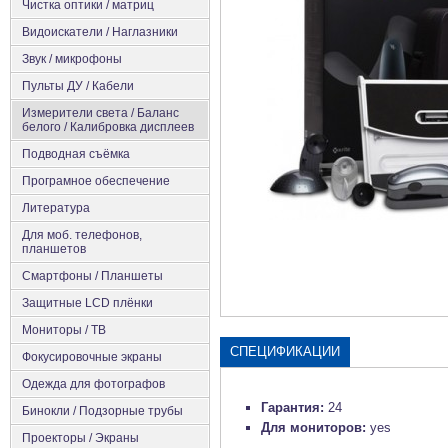
Чистка оптики / матриц
Видоискатели / Наглазники
Звук / микрофоны
Пульты ДУ / Кабели
Измерители света / Баланс
белого / Калибровка дисплеев
Подводная съёмка
Програмное обеспечение
Литература
Для моб. телефонов,
планшетов
Смартфоны / Планшеты
Защитные LCD плёнки
Мониторы / ТВ
СПЕЦИФИКАЦИИ
Фокусировочные экраны
Одежда для фотографов
Гарантия:
24
Бинокли / Подзорные трубы
Для мониторов:
yes
Проекторы / Экраны