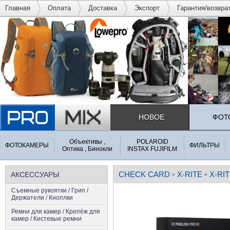
Главная
Оплата
Доставка
Экспорт
Гарантия/возвра
НОВОЕ
ФОТ
Объективы ,
POLAROID
ФОТОКАМЕРЫ
ФИЛЬТРЫ
Оптика , Бинокли
INSTAX FUJIFILM
CHECK CARD
X-RITE
X-RIT
АКСЕССУАРЫ
»
»
Съемные рукоятки / Грип /
Держатели / Кноплки
Ремни для камер / Крепёж для
камер / Кистевые ремни