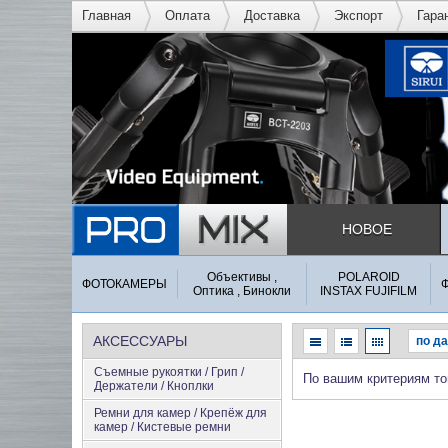
Главная
Оплата
Доставка
Экспорт
Гара
НОВОЕ
Объективы ,
POLAROID
ФОТОКАМЕРЫ
Оптика , Бинокли
INSTAX FUJIFILM
АКСЕССУАРЫ
Съемные рукоятки / Грип /
По вашим критериям то
Держатели / Кноплки
Ремни для камер / Крепёж для
камер / Кистевые ремни