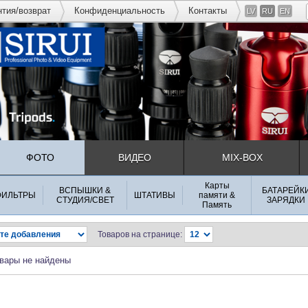
нтия/возврат
Конфиденциальность
Контакты
LV
RU
EN
ФОТО
ВИДЕО
MIX-BOX
Карты
ВСПЫШКИ &
БАТАРЕЙК
ФИЛЬТРЫ
ШТАТИВЫ
памяти &
СТУДИЯ/СВЕТ
ЗАРЯДКИ
Память
Товаров на странице:
вары не найдены