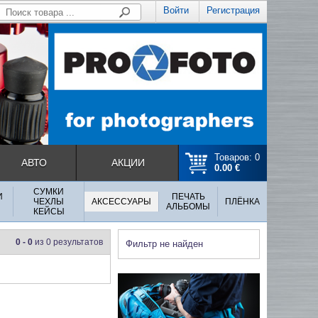
Войти
Регистрация
Товаров: 0
АВТО
АКЦИИ
0.00 €
СУМКИ
И
ПЕЧАТЬ
ЧЕХЛЫ
АКСЕССУАРЫ
ПЛЁНКА
АЛЬБОМЫ
КЕЙСЫ
0 - 0
из 0 результатов
Фильтр не найден