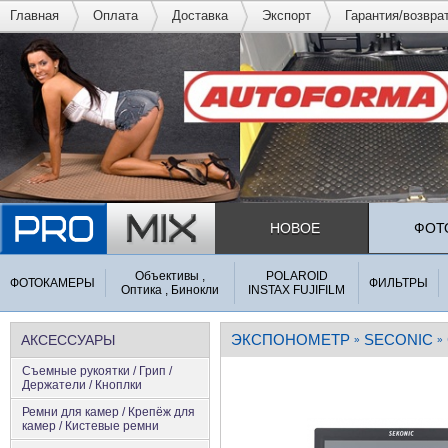
Главная
Оплата
Доставка
Экспорт
Гарантия/возвра
НОВОЕ
ФОТ
Объективы ,
POLAROID
ФОТОКАМЕРЫ
ФИЛЬТРЫ
Оптика , Бинокли
INSTAX FUJIFILM
ЭКСПОНОМЕТР
SECONIC
АКСЕССУАРЫ
»
»
Съемные рукоятки / Грип /
Держатели / Кноплки
Ремни для камер / Крепёж для
камер / Кистевые ремни