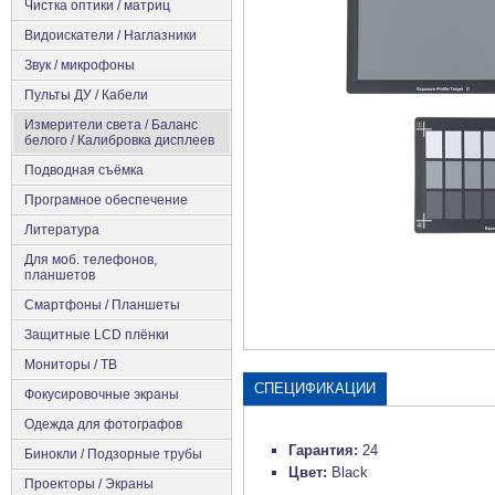
Чистка оптики / матриц
Видоискатели / Наглазники
Звук / микрофоны
Пульты ДУ / Кабели
Измерители света / Баланс
белого / Калибровка дисплеев
Подводная съёмка
Програмное обеспечение
Литература
Для моб. телефонов,
планшетов
Смартфоны / Планшеты
Защитные LCD плёнки
Мониторы / ТВ
СПЕЦИФИКАЦИИ
Фокусировочные экраны
Одежда для фотографов
Гарантия:
24
Бинокли / Подзорные трубы
Цвет:
Black
Проекторы / Экраны