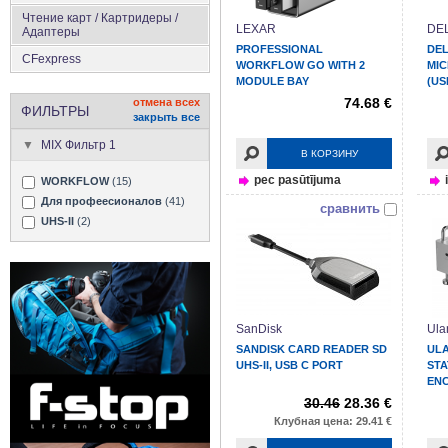
Чтение карт / Картридеры /
LEXAR
DE
Адаптеры
PROFESSIONAL
DEL
CFexpress
WORKFLOW GO WITH 2
MIC
MODULE BAY
(USB
74.68 €
отмена всех
ФИЛЬТРЫ
закрыть все
MIX Фильтр 1
В КОРЗИНУ
pec pasūtījuma
WORKFLOW
(15)
Для профеесионалов
(41)
сравнить
UHS-II
(2)
SanDisk
Ula
SANDISK CARD READER SD
ULA
UHS-II, USB C PORT
STA
EN
30.46
28.36 €
Клубная цена: 29.41 €