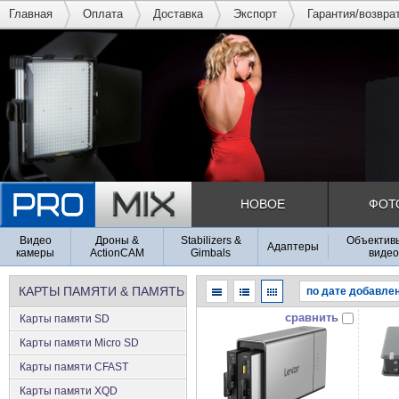
Главная
Оплата
Доставка
Экспорт
Гарантия/возвра
НОВОЕ
ФОТ
Видео
Дроны &
Stabilizers &
Объективы
Адаптеры
камеры
ActionCAM
Gimbals
видео
КАРТЫ ПАМЯТИ & ПАМЯТЬ
сравнить
Карты памяти SD
Карты памяти Micro SD
Карты памяти CFAST
Карты памяти XQD