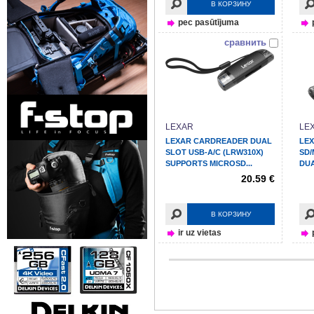
В КОРЗИНУ
pec pasūtījuma
сравнить
LEXAR
LE
LEXAR CARDREADER DUAL
LE
SLOT USB-A/C (LRW310X)
SD/
SUPPORTS MICROSD...
DUA
3.2..
20.59 €
В КОРЗИНУ
ir uz vietas