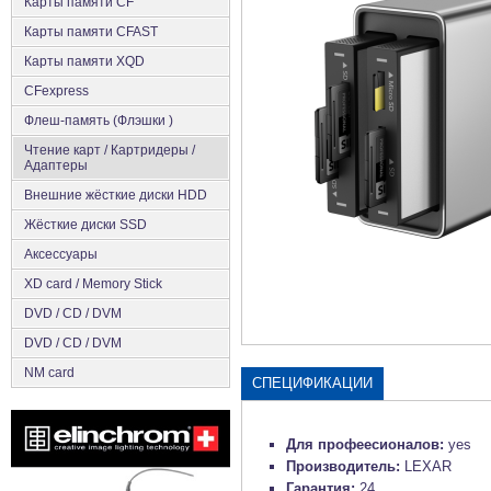
Карты памяти CF
Карты памяти CFAST
Карты памяти XQD
CFexpress
Флеш-память (Флэшки )
Чтение карт / Картридеры /
Адаптеры
Внешние жёсткие диски HDD
Жёсткие диски SSD
Аксеcсуары
XD card / Memory Stick
DVD / CD / DVM
DVD / CD / DVM
NM card
СПЕЦИФИКАЦИИ
Для профеесионалов:
yes
Производитель:
LEXAR
Гарантия:
24