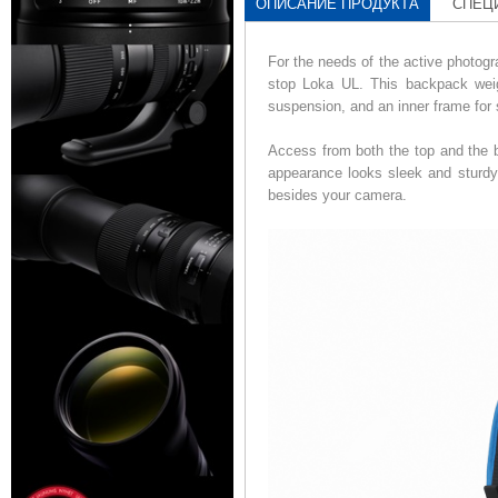
ОПИСАНИЕ ПРОДУКТА
СПЕЦ
For the needs of the active photogr
stop Loka UL.
This backpack weig
suspension, and an inner frame for
Access from both the top and the b
appearance looks sleek and sturd
besides your camera.