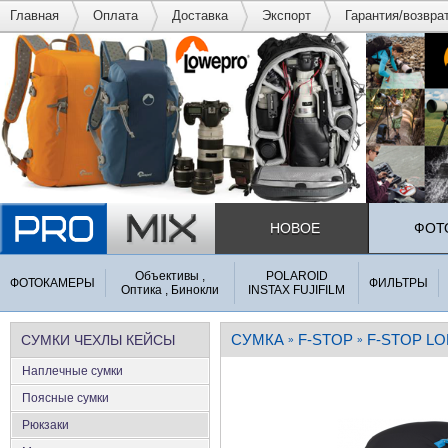
Главная
Оплата
Доставка
Экспорт
Гарантия/возвра
НОВОЕ
ФОТ
Объективы ,
POLAROID
ФОТОКАМЕРЫ
ФИЛЬТРЫ
Оптика , Бинокли
INSTAX FUJIFILM
СУМКА
F-STOP
F-STOP LO
СУМКИ ЧЕХЛЫ КЕЙСЫ
»
»
Наплечные сумки
Поясные сумки
Рюкзаки