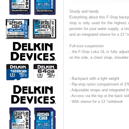
Sturdy and handy
Everything about this F-Stop backp
stop is only used for the highest 
pockets for your water supply, a st
and an integrated sleeve for a 13 "
Full-size suspension
, the F-Stop Luka UL is fully adjust
on the side, a chest strap, shoulder
- Backpack with a light weight
- Rip-stop nylon compartment of 3
- Adjustable straps and integrated 
- Access via the top or the back si
- With sleeve for a 13 "notebook