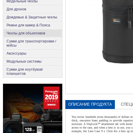
Модельные чехлы
Для дронов
Дождевые & Защитные чехлы
Ремни для камер & Пояса
Чехлы для объективов
Сумки для транспортировки /
кейсы
Аксесcуары
Модульные системы
Сумки для ноутбуков/
планшетов
ОПИСАНИЕ ПРОДУКТА
СПЕЦ
You invest hundreds (even thousands) of dollars in
thick, one-piece foam padding to provide superior
moisture. A SlipLock™ attachment tab with hook/loo
access to the case, and when a lens is in use, you c
example, the Lens Case 9 x 13cm fits a lens up to