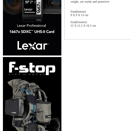
weight, yet sturdy and protective.
Size(Interior):
9 X 9 X 13 cm
Size(Exterior):
12 X 11.5 X 16.5 cm