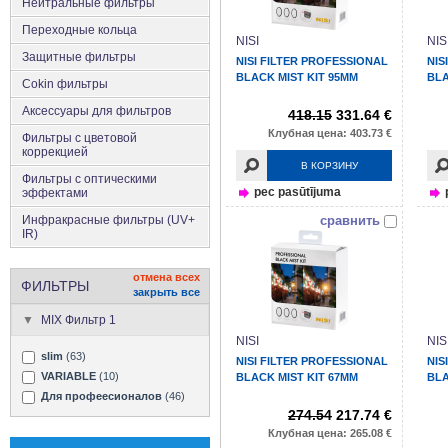
Нейтральные фильтры
Переходные кольца
NISI
NIS
Защитные фильтры
NISI FILTER PROFESSIONAL
NIS
BLACK MIST KIT 95MM
BLA
Cokin фильтры
Аксесcуары для фильтров
418.15
331.64 €
Клубная цена: 403.73 €
Фильтры с цветовой
коррекцией
В КОРЗИНУ
Фильтры с оптическими
pec pasūtījuma
эффектами
Инфракрасные фильтры (UV+
сравнить
IR)
отмена всех
ФИЛЬТРЫ
закрыть все
MIX Фильтр 1
NISI
NIS
slim
(63)
NISI FILTER PROFESSIONAL
NIS
VARIABLE
(10)
BLACK MIST KIT 67MM
BLA
Для профеесионалов
(46)
274.54
217.74 €
Клубная цена: 265.08 €