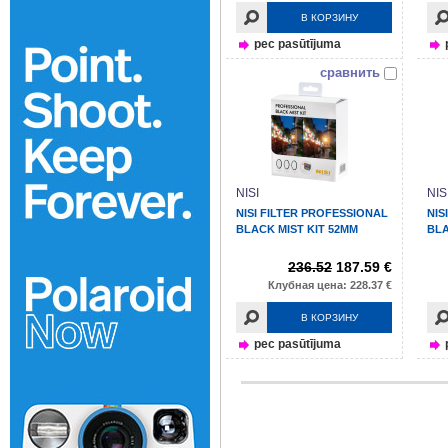
В КОРЗИНУ
pec pasūtījuma
сравнить
NISI
NIS
NISI FILTER PROFESSIONAL
NIS
BLACK MIST KIT 52MM
BLA
236.52
187.59 €
Клубная цена: 228.37 €
В КОРЗИНУ
pec pasūtījuma