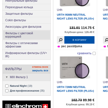
Нейтральные фильтры
Переходные кольца
Urth
Urt
Защитные фильтры
URTH 95MM NEUTRAL
UR
NIGHT LENS FILTER (PLUS+)
NIG
Cokin фильтры
Аксесcуары для фильтров
131.01
114.75 €
Клубная цена: 126.49 €
Фильтры с цветовой
коррекцией
В КОРЗИНУ
Фильтры с оптическими
pec pasūtījuma
эффектами
Инфракрасные фильтры (UV+
сравнить
IR)
отмена всех
ФИЛЬТРЫ
закрыть все
MIX Фильтр 1
Urth
Urt
Natural Night
(19)
URTH 72MM NEUTRAL
UR
Для профеесионалов
(35)
NIGHT LENS FILTER (PLUS+)
NIG
102.73
89.98 €
Клубная цена: 99.19 €