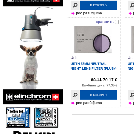
В КОРЗИНУ
pec pasūtījuma
сравнить
Urth
Urt
URTH 55MM NEUTRAL
UR
NIGHT LENS FILTER (PLUS+)
NIG
80.11
70.17 €
Клубная цена: 77.35 €
В КОРЗИНУ
pec pasūtījuma