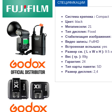
СПЕЦИФИКАЦИИ
Система крепежа :
Compact
Цвет:
black
Мегапиксели:
21
Тип дисплея:
Fixed
Стабилизация изображения
Видео запись:
FullHD
Встроенная вспышка:
yes
Размер см. ( L x W x H ):
9.5 
Вес ( гр. ):
89g
Гарантия:
24
Тип карты памяти:
SD
Размер дисплея:
2,4