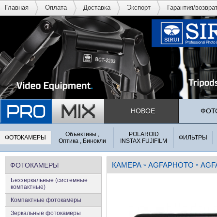
Главная
Оплата
Доставка
Экспорт
Гарантия/возвра
НОВОЕ
ФОТ
Объективы ,
POLAROID
ФОТОКАМЕРЫ
ФИЛЬТРЫ
Оптика , Бинокли
INSTAX FUJIFILM
КАМЕРА
AGFAPHOTO
AGF
ФОТОКАМЕРЫ
»
»
Беззеркальные (системные
компактные)
Компактные фотокамеры
Зеркальные фотокамеры