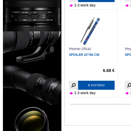
1-3 work day
Heyner (Alca)
Hey
SPOILER 22"/56 CM
SPO
6.68 €
В КОРЗИНУ
1-3 work day