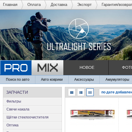
Главная
Оплата
Доставка
Экспорт
Гарантия/возвра
НОВОЕ
ФОТ
Поиск по авто
Авто коврики
Аксессуары
Аккумуляторы
ЗАПЧАСТИ
Фильтры
Свечи накала
Щётки стеклоочистителя
Оптика