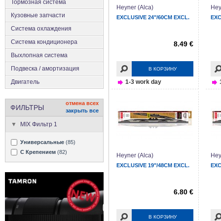
Тормозная система
Heyner (Alca)
Hey
Кузовные запчасти
EXCLUSIVE 24"/60CM EXCL.
EXC
Система охлаждения
Система кондиционера
8.49 €
Выхлопная система
Подвеска / амортизация
В КОРЗИНУ
Двигатель
1-3 work day
отмена всех
ФИЛЬТРЫ
закрыть все
MIX Фильтр 1
Универсальные
(85)
С Крепением
(82)
Heyner (Alca)
Hey
EXCLUSIVE 19"/48CM EXCL.
EXC
6.80 €
В КОРЗИНУ