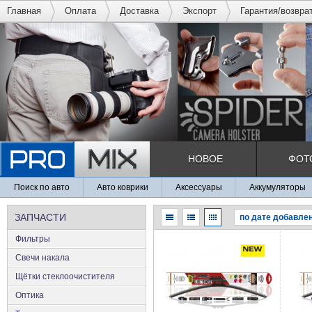
Главная
Оплата
Доставка
Экспорт
Гарантия/возвра
НОВОЕ
ФОТ
Поиск по авто
Авто коврики
Аксессуары
Аккумуляторы
ЗАПЧАСТИ
Фильтры
Свечи накала
Щётки стеклоочистителя
Оптика