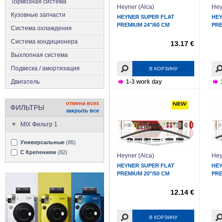
Тормозная система
Heyner (Alca)
Hey
Кузовные запчасти
HEYNER SUPER FLAT
HEY
PREMIUM 24"/60 CM
PRE
Система охлаждения
Система кондиционера
13.17 €
Выхлопная система
Подвеска / амортизация
В КОРЗИНУ
Двигатель
1-3 work day
отмена всех
ФИЛЬТРЫ
закрыть все
MIX Фильтр 1
Универсальные
(85)
С Крепением
(82)
Heyner (Alca)
Hey
HEYNER SUPER FLAT
HEY
PREMIUM 20"/50 CM
PRE
12.14 €
В КОРЗИНУ