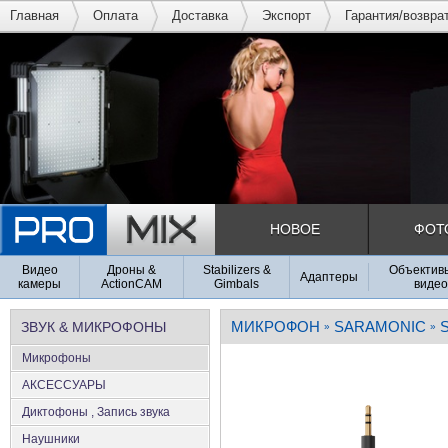
Главная
Оплата
Доставка
Экспорт
Гарантия/возвра
НОВОЕ
ФОТ
Видео
Дроны &
Stabilizers &
Объективы
Адаптеры
камеры
ActionCAM
Gimbals
видео
МИКРОФОН
SARAMONIC
ЗВУК & МИКРОФОНЫ
»
»
Микрофоны
АКСЕССУАРЫ
Диктофоны , Запись звука
Наушники