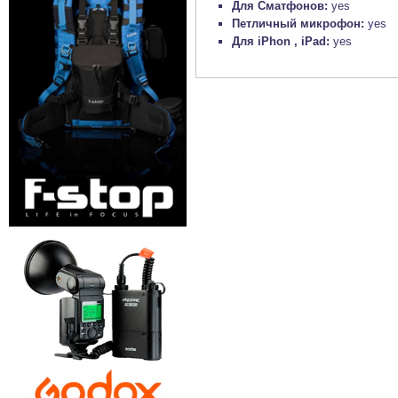
Для Сматфонов:
yes
Петличный микрофон:
yes
Для iPhon , iPad:
yes