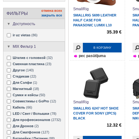
SmallRig
Sma
отмена всех
ФИЛЬТРЫ
закрыть все
SMALLRIG 5699 LEATHER
SMA
HALF CASE FOR
HAL
Доступность
PANASONIC LUMIX L10
PAN
BROWN
BL
35.39 €
ir uz vietas
(86)
MIX Фильтр 1
В КОРЗИНУ
pec pasūtījuma
Штатив с головкой
(32)
Сменная пластина
(23)
Другое
(140)
Стедикам
(22)
Для Сэлфи
(1)
Магнитный
(18)
Сумки и кейсы
(50)
Совместимы с GoPro
(12)
SmallRig
Sma
Кабель
(66)
SMALLRIG 6247 HOT SHOE
SMA
COVER FOR SONY (2PCS)
DEF
LED / Свет / Вспышки
(78)
BLACK
NIK
Для профеесионалов
(2732)
12.32 €
Для Дронов
(2)
Для Сматфонов
(127)
Батарейки / Питание
(88)