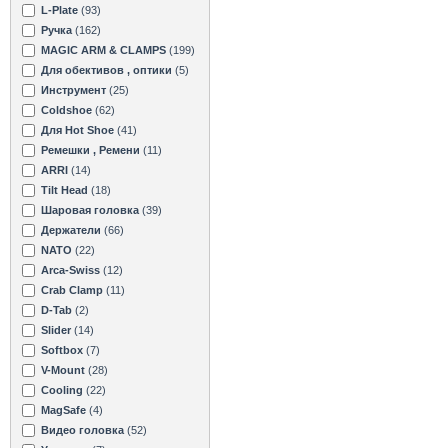
L-Plate
(93)
Ручка
(162)
MAGIC ARM & CLAMPS
(199)
Для обективов , оптики
(5)
Инструмент
(25)
Coldshoe
(62)
Для Hot Shoe
(41)
Ремешки , Ремени
(11)
ARRI
(14)
Tilt Head
(18)
Шаровая головка
(39)
Держатели
(66)
NATO
(22)
Arca-Swiss
(12)
Crab Clamp
(11)
D-Tab
(2)
Slider
(14)
Softbox
(7)
V-Mount
(28)
Cooling
(22)
MagSafe
(4)
Видео головка
(52)