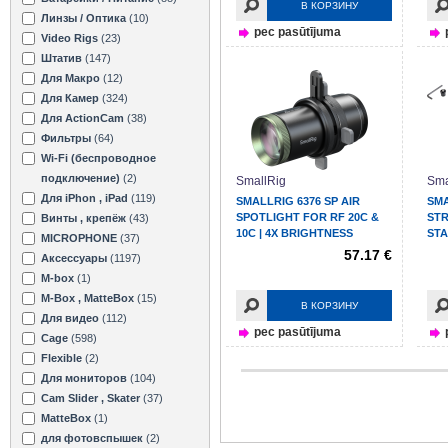
В КОРЗИНУ
Линзы / Оптика
(10)
pec pasūtījuma
Video Rigs
(23)
Штатив
(147)
Для Макро
(12)
Для Камер
(324)
Для ActionCam
(38)
Фильтры
(64)
Wi-Fi (беспроводное
подключение)
(2)
SmallRig
Sma
Для iPhon , iPad
(119)
SMALLRIG 6376 SP AIR
SMA
SPOTLIGHT FOR RF 20C &
STR
Винты , крепёж
(43)
10C | 4X BRIGHTNESS
STA
MICROPHONE
(37)
57.17 €
Аксессуары
(1197)
M-box
(1)
M-Box , MatteBox
(15)
В КОРЗИНУ
Для видео
(112)
pec pasūtījuma
Cage
(598)
Flexible
(2)
Для мониторов
(104)
Cam Slider , Skater
(37)
MatteBox
(1)
для фотовспышек
(2)