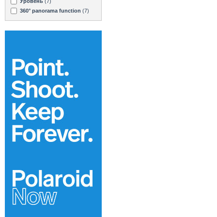
Уровень
(7)
360° panorama function
(7)