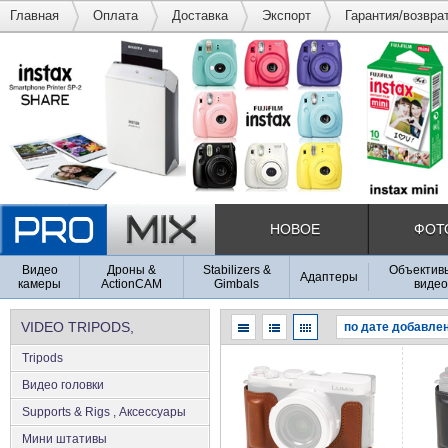
Главная
Оплата
Доставка
Экспорт
Гарантия/возвра
НОВОЕ
ФОТ
Видео
Дроны &
Stabilizers &
Объективы
Адаптеры
камеры
ActionCAM
Gimbals
видео
VIDEO TRIPODS,
Tripods
SUPPORTS & RIGS
Видео головки
Supports & Rigs , Аксеcсуары
Мини штативы