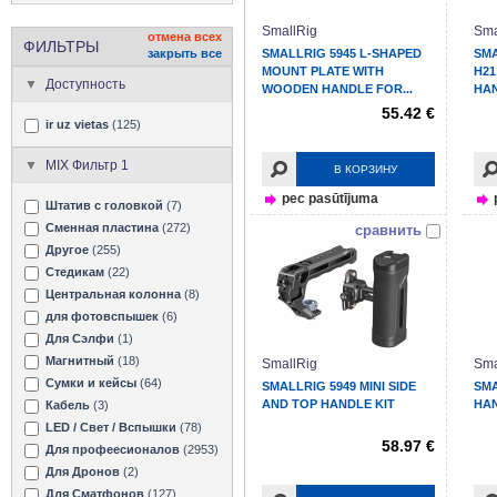
SmallRig
Sma
отмена всех
ФИЛЬТРЫ
закрыть все
SMALLRIG 5945 L-SHAPED
SMA
MOUNT PLATE WITH
H21
Доступность
WOODEN HANDLE FOR...
HA
55.42 €
ir uz vietas
(125)
MIX Фильтр 1
В КОРЗИНУ
pec pasūtījuma
Штатив с головкой
(7)
Сменная пластина
(272)
сравнить
Другое
(255)
Стедикам
(22)
Центральная колонна
(8)
для фотовспышек
(6)
Для Сэлфи
(1)
Магнитный
(18)
SmallRig
Sma
Сумки и кейсы
(64)
SMALLRIG 5949 MINI SIDE
SMA
AND TOP HANDLE KIT
HAN
Кабель
(3)
LED / Свет / Вспышки
(78)
58.97 €
Для профеесионалов
(2953)
Для Дронов
(2)
Для Сматфонов
(127)