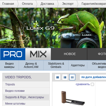
Главная
Оплата
Доставка
Экспорт
Гарантия/возвра
НОВОЕ
ФОТ
Видео
Дроны &
Stabilizers &
Объективы
Адаптеры
камеры
ActionCAM
Gimbals
видео
VIDEO TRIPODS,
сравнить
Tripods
SUPPORTS & RIGS
Видео головки
Supports & Rigs , Аксеcсуары
Мини штативы