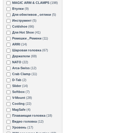
MAGIC ARM & CLAMPS
(198)
Втулки
(9)
Для обективов , оптики
(5)
Инструмент
(5)
Coldshoe
(66)
Для Hot Shoe
(41)
Ремешки , Ремени
(11)
ARRI
(14)
Шаровая головка
(67)
Держатели
(69)
NATO
(22)
Arca-Swiss
(12)
Crab Clamp
(11)
D-Tab
(2)
Slider
(14)
Softbox
(7)
V-Mount
(28)
Cooling
(22)
MagSafe
(4)
Плавающая головка
(18)
Видео головка
(12)
Уровень
(17)