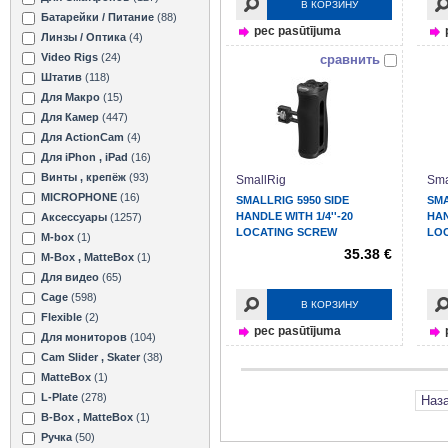
В КОРЗИНУ
Батарейки / Питание
(88)
pec pasūtījuma
Линзы / Оптика
(4)
Video Rigs
(24)
сравнить
Штатив
(118)
Для Макро
(15)
Для Камер
(447)
Для ActionCam
(4)
Для iPhon , iPad
(16)
Винты , крепёж
(93)
SmallRig
Sma
MICROPHONE
(16)
SMALLRIG 5950 SIDE
SMA
HANDLE WITH 1/4''-20
HAN
Аксессуары
(1257)
LOCATING SCREW
LO
M-box
(1)
35.38 €
M-Box , MatteBox
(1)
Для видео
(65)
Cage
(598)
В КОРЗИНУ
Flexible
(2)
pec pasūtījuma
Для мониторов
(104)
Cam Slider , Skater
(38)
MatteBox
(1)
L-Plate
(278)
Наз
B-Box , MatteBox
(1)
Ручка
(50)