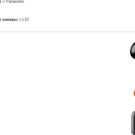
 ::
Panasonic
я камеры ::
L10