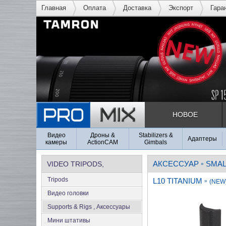
Главная
Оплата
Доставка
Экспорт
Гара
НОВОЕ
Видео
Дроны &
Stabilizers &
Адаптеры
камеры
ActionCAM
Gimbals
АКСЕССУАР
SMAL
VIDEO TRIPODS,
»
Tripods
L10 TITANIUM
SUPPORTS & RIGS
»
(NEW
Видео головки
Supports & Rigs , Аксеcсуары
Мини штативы