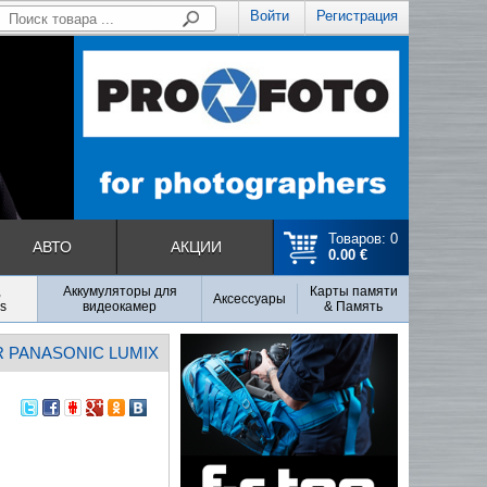
Войти
Регистрация
Товаров: 0
АВТО
АКЦИИ
0.00 €
,
Аккумуляторы для
Карты памяти
Аксесcуары
s
видеокамер
& Память
R PANASONIC LUMIX