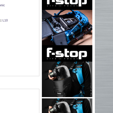
nic
::
L10