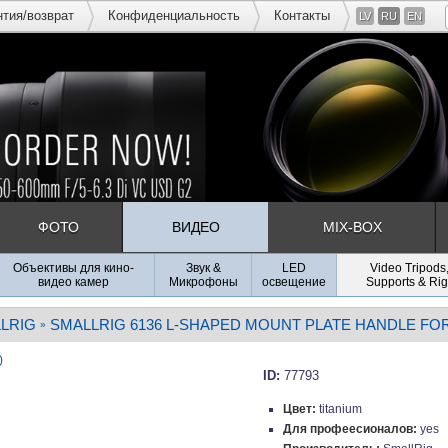
нтия/возврат
Конфиденциальность
Контакты
LV
RU
EN
ФОТО
ВИДЕО
MIX-BOX
Объективы для кино-
Звук &
LED
Video Tripods
видео камер
Микрофоны
освещение
Supports & Rig
LRIG
SMALLRIG 6136 L-SHAPED MOUNT PLATE HANDLE FO
»
)
ID:
77793
Цвет:
titanium
Для профеесионалов:
yes