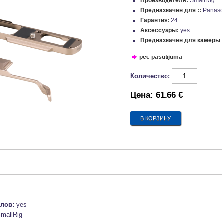
Производитель:
SmallRig
Предназначен для ::
Panaso
Гарантия:
24
Аксессуары:
yes
Предназначен для камеры 
pec pasūtījuma
Количество:
Цена:
61.66 €
алов:
yes
mallRig