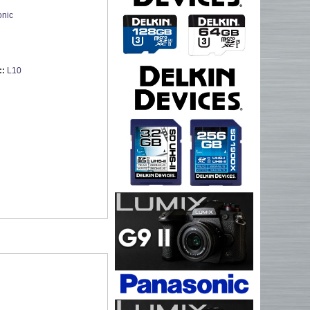
nic
::
L10