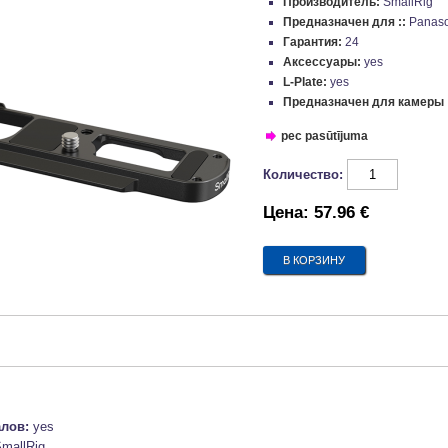
Производитель:
SmallRig
Предназначен для ::
Panaso
Гарантия:
24
Аксессуары:
yes
L-Plate:
yes
Предназначен для камеры 
pec pasūtījuma
Количество:
Цена:
57.96 €
алов:
yes
mallRig