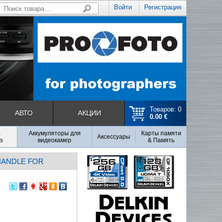
Войти
Регистрация
Товаров: 0
АВТО
АКЦИИ
0.00 €
,
Аккумуляторы для
Карты памяти
Аксесcуары
s
видеокамер
& Память
HANDLE FOR