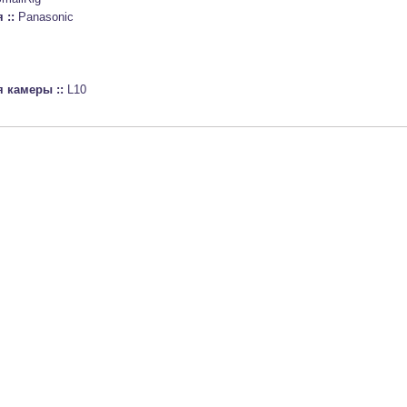
 ::
Panasonic
я камеры ::
L10