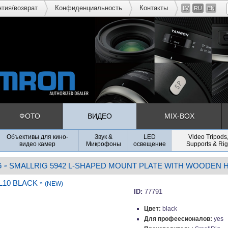
нтия/возврат
Конфиденциальность
Контакты
LV
RU
EN
ФОТО
ВИДЕО
MIX-BOX
Объективы для кино-
Звук &
LED
Video Tripods
видео камер
Микрофоны
освещение
Supports & Rig
G
SMALLRIG 5942 L-SHAPED MOUNT PLATE WITH WOODEN 
»
L10 BLACK
»
(NEW)
ID:
77791
Цвет:
black
Для профеесионалов:
yes