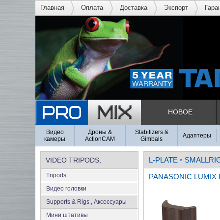
Главная
Оплата
Доставка
Экспорт
Гара
НОВОЕ
Видео
Дроны &
Stabilizers &
Адаптеры
камеры
ActionCAM
Gimbals
L-PLATE
SMALLRI
VIDEO TRIPODS,
»
Tripods
PANASONIC LUMIX 
SUPPORTS & RIGS
Видео головки
Supports & Rigs , Аксеcсуары
Мини штативы