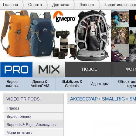
Главная
Оплата
Доставка
Экспорт
Гарантия/возвра
НОВОЕ
ФОТ
Видео
Дроны &
Stabilizers &
Объективы
Адаптеры
камеры
ActionCAM
Gimbals
видео
АКСЕССУАР
SMALLRIG
SM
VIDEO TRIPODS,
»
»
Tripods
SUPPORTS & RIGS
Видео головки
Supports & Rigs , Аксеcсуары
Мини штативы