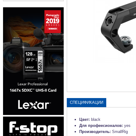
СПЕЦИФИКАЦИИ
Цвет:
black
Для профеесионалов:
yes
Производитель:
SmallRig